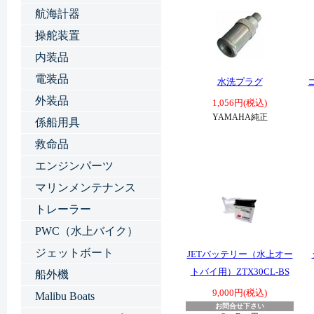
航海計器
操舵装置
内装品
電装品
水洗プラグ
外装品
1,056円(税込)
YAMAHA純正
係船用具
救命品
エンジンパーツ
マリンメンテナンス
トレーラー
PWC（水上バイク）
ジェットボート
JETバッテリー（水上オー
トバイ用）ZTX30CL-BS
船外機
9,000円(税込)
Malibu Boats
お問合せ下さい