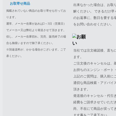
お取寄せ商品
出来なかった場合は、お取
掲載されていない商品のお取り寄せも行ってお
解ください。 できるだけ
ります。
のお返事に、数日を要する
通常、メーカー在庫があれば2～3日（営業日）
をお問い合わせください。
でメーカー又は弊社より発送させて頂きます。
但し、メーカー在庫切れ、完売、販売終了の場
合も御座いますので御了承ください。
※別途送料が、かかる場合がございます。ご了
当社では注文確認後、直ち
承ください。
ます。
ご注文後のキャンセルは、
お持ちのエンジン・ボート・P
上記のご質問は、購入前に
適切な商品検索・アドバイ
頂きます。
発送後のキャンセル・代引
経費をご請求させていただ
尚、不在にて商品が戻って
ます事をご了承下さい。