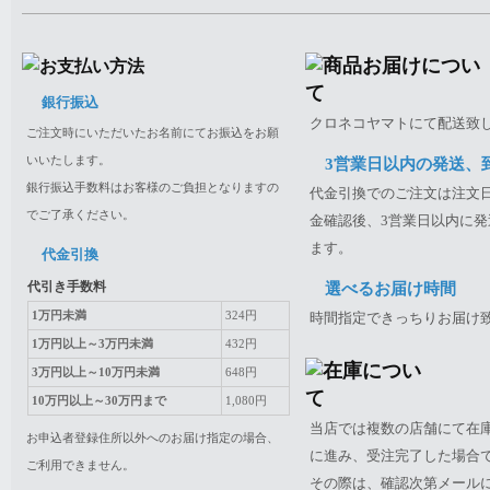
銀行振込
クロネコヤマトにて配送致
ご注文時にいただいたお名前にてお振込をお願
いいたします。
3営業日以内の発送、
銀行振込手数料はお客様のご負担となりますの
代金引換でのご注文は注文日
でご了承ください。
金確認後、3営業日以内に発
ます。
代金引換
代引き手数料
選べるお届け時間
1万円未満
324円
時間指定できっちりお届け
1万円以上～3万円未満
432円
3万円以上～10万円未満
648円
10万円以上～30万円まで
1,080円
当店では複数の店舗にて在
お申込者登録住所以外へのお届け指定の場合、
に進み、受注完了した場合
ご利用できません。
その際は、確認次第メール