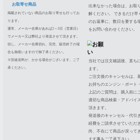
お取寄せ商品
出来なかった場合は、お取
掲載されていない商品のお取り寄せも行ってお
解ください。 できるだけ
ります。
のお返事に、数日を要する
通常、メーカー在庫があれば2～3日（営業日）
をお問い合わせください。
でメーカー又は弊社より発送させて頂きます。
但し、メーカー在庫切れ、完売、販売終了の場
合も御座いますので御了承ください。
※別途送料が、かかる場合がございます。ご了
当社では注文確認後、直ち
承ください。
ます。
ご注文後のキャンセルは、
お持ちのエンジン・ボート・P
上記のご質問は、購入前に
適切な商品検索・アドバイ
頂きます。
発送後のキャンセル・代引
経費をご請求させていただ
尚、不在にて商品が戻って
ます事をご了承下さい。