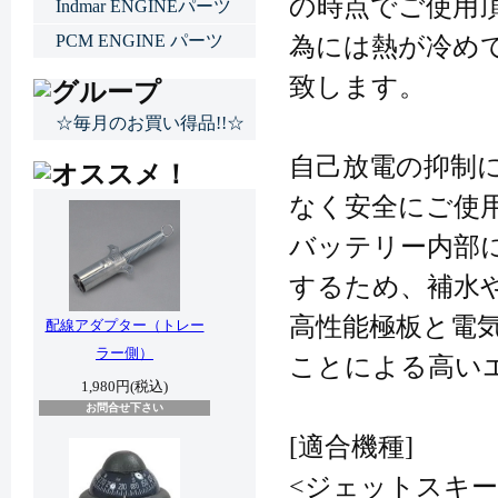
の時点でご使用
Indmar ENGINEパーツ
PCM ENGINE パーツ
為には熱が冷め
致します。
☆毎月のお買い得品!!☆
自己放電の抑制
なく安全にご使
バッテリー内部
するため、補水
高性能極板と電
配線アダプター（トレー
ラー側）
ことによる高い
1,980円(税込)
お問合せ下さい
[適合機種]
<ジェットスキー