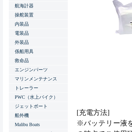
航海計器
操舵装置
内装品
電装品
外装品
係船用具
救命品
エンジンパーツ
マリンメンテナンス
トレーラー
PWC（水上バイク）
ジェットボート
[充電方法]
船外機
※バッテリー液
Malibu Boats