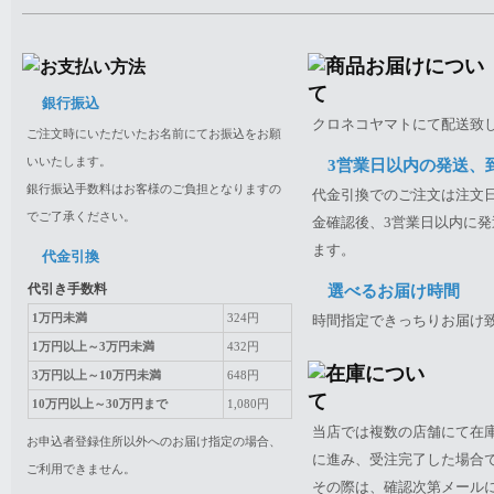
銀行振込
クロネコヤマトにて配送致
ご注文時にいただいたお名前にてお振込をお願
いいたします。
3営業日以内の発送、
銀行振込手数料はお客様のご負担となりますの
代金引換でのご注文は注文日
でご了承ください。
金確認後、3営業日以内に発
ます。
代金引換
代引き手数料
選べるお届け時間
1万円未満
324円
時間指定できっちりお届け
1万円以上～3万円未満
432円
3万円以上～10万円未満
648円
10万円以上～30万円まで
1,080円
当店では複数の店舗にて在
お申込者登録住所以外へのお届け指定の場合、
に進み、受注完了した場合
ご利用できません。
その際は、確認次第メール