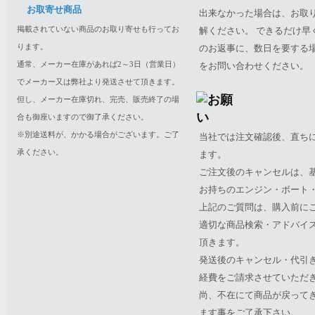
お取寄せ商品
出来なかった場合は、お取
掲載されていない商品のお取り寄せも行ってお
解ください。 できるだけ
ります。
のお返事に、数日を要する
通常、メーカー在庫があれば2～3日（営業日）
をお問い合わせください。
でメーカー又は弊社より発送させて頂きます。
但し、メーカー在庫切れ、完売、販売終了の場
合も御座いますので御了承ください。
※別途送料が、かかる場合がございます。ご了
当社では注文確認後、直ち
承ください。
ます。
ご注文後のキャンセルは、
お持ちのエンジン・ボート・P
上記のご質問は、購入前に
適切な商品検索・アドバイ
頂きます。
発送後のキャンセル・代引
経費をご請求させていただ
尚、不在にて商品が戻って
ます事をご了承下さい。