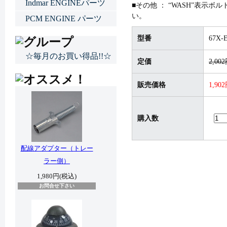
Indmar ENGINEパーツ
■その他 ： “WASH”表示ボル
い。
PCM ENGINE パーツ
型番
67X-E
☆毎月のお買い得品!!☆
定価
2,00
販売価格
1,90
購入数
配線アダプター（トレー
ラー側）
1,980円(税込)
お問合せ下さい