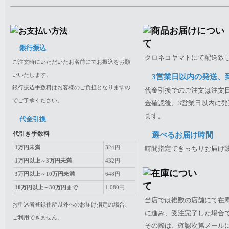
銀行振込
クロネコヤマトにて配送致
ご注文時にいただいたお名前にてお振込をお願
いいたします。
3営業日以内の発送、
銀行振込手数料はお客様のご負担となりますの
代金引換でのご注文は注文日
でご了承ください。
金確認後、3営業日以内に発
ます。
代金引換
代引き手数料
選べるお届け時間
1万円未満
324円
時間指定できっちりお届け
1万円以上～3万円未満
432円
3万円以上～10万円未満
648円
10万円以上～30万円まで
1,080円
当店では複数の店舗にて在
お申込者登録住所以外へのお届け指定の場合、
に進み、受注完了した場合
ご利用できません。
その際は、確認次第メール