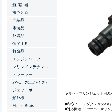
航海計器
操舵装置
内装品
電装品
外装品
係船用具
救命品
エンジンパーツ
マリンメンテナンス
トレーラー
PWC（水上バイク）
ジェットボート
ヤマハ・マリンジェット用の
船外機
■名称 ： コンダクションAss'y
Malibu Boats
■対応機種 ： ヤマハ・マリ