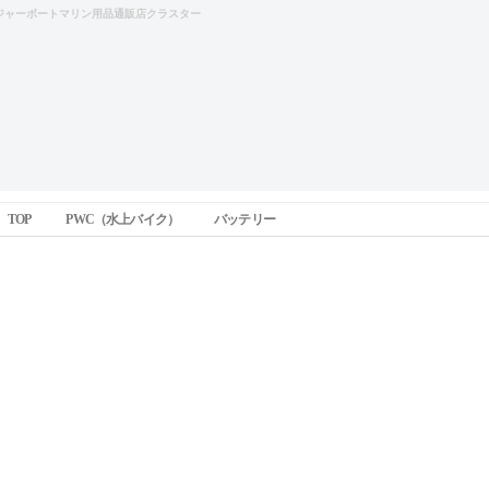
ジャーボートマリン用品通販店クラスター
TOP
PWC（水上バイク）
バッテリー
JETバッテリー（水上オートバイ用）ZTX20L-BS