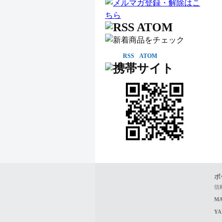
RSS
ATOM
ボ
信
MA
Y