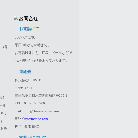
お電話にて
0567-67-5706
平日9時から18時まで。
、3営
お電話以外にも、FAX、メールなどで
もお問い合わせを承っております。
連絡先
株式会社CLUSTER
〒498-0801
三重県桑名郡木曽岬町加路戸235-1
受注
TEL : 0567-67-5706
ール
mail : info@clustermarine.com
はキャ
HP :
clustermarine.com
ます
担当 : 鈴木 龍仁
、お先
営業日について