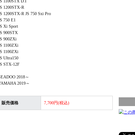
JS 1100STX D.I
JS 1200STX-R
JS 1200STX-R JS 750 Sxi Pro
JS 750 E1
S Xi Sport
JS 900STX
JS 900ZXi
JS 1100ZXi
JS 1100ZXi
JS Ultra150
JS STX-12F
SEADOO 2018～
YAMAHA 2019～
販売価格
7,700円(税込)