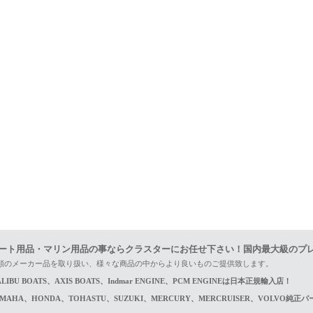
ート用品・マリン用品の事ならクラスターにお任せ下さい！国内最大級のプ
頼のメーカー品を取り扱い、様々な商品の中からより良いものご提供致します。
LIBU BOATS、AXIS BOATS、Indmar ENGINE、PCM ENGINEは日本正規輸入店！
AMAHA、HONDA、TOHASTU、SUZUKI、MERCURY、MERCRUISER、VOLVO純