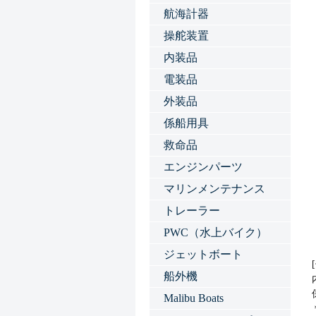
航海計器
操舵装置
内装品
電装品
外装品
係船用具
救命品
エンジンパーツ
マリンメンテナンス
トレーラー
PWC（水上バイク）
ジェットボート
船外機
Malibu Boats