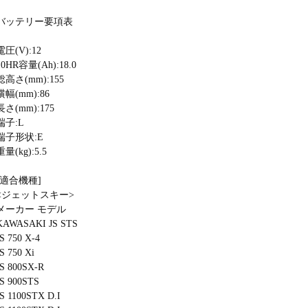
バッテリー要項表
電圧(V):12
10HR容量(Ah):18.0
総高さ(mm):155
横幅(mm):86
長さ(mm):175
端子:L
端子形状:E
重量(kg):5.5
[適合機種]
<ジェットスキー>
メーカー モデル
KAWASAKI JS STS
JS 750 X-4
JS 750 Xi
JS 800SX-R
JS 900STS
JS 1100STX D.I