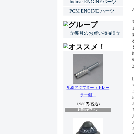
Indmar ENGINEパーツ
PCM ENGINE パーツ
☆毎月のお買い得品!!☆
配線アダプター（トレー
ラー側）
1,980円(税込)
お問合せ下さい