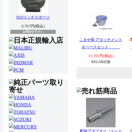
X10リッチスポーツ
6,767円(税込)
お問合せ下さい
こませ篭 アタッチメント
＆ベースセット
11,391円(税込)
REGAR社製
配線アダプター（トレー