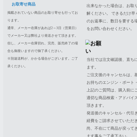
お取寄せ商品
出来なかった場合は、お取
掲載されていない商品のお取り寄せも行ってお
解ください。 できるだけ
ります。
のお返事に、数日を要する
通常、メーカー在庫があれば2～3日（営業日）
をお問い合わせください。
でメーカー又は弊社より発送させて頂きます。
但し、メーカー在庫切れ、完売、販売終了の場
合も御座いますので御了承ください。
※別途送料が、かかる場合がございます。ご了
当社では注文確認後、直ち
承ください。
ます。
ご注文後のキャンセルは、
お持ちのエンジン・ボート・P
上記のご質問は、購入前に
適切な商品検索・アドバイ
頂きます。
発送後のキャンセル・代引
経費をご請求させていただ
尚、不在にて商品が戻って
ます事をご了承下さい。