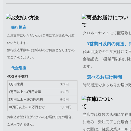
銀行振込
クロネコヤマトにて配送致
ご注文時にいただいたお名前にてお振込をお願
いいたします。
3営業日以内の発送、
銀行振込手数料はお客様のご負担となりますの
代金引換でのご注文は注文日
でご了承ください。
金確認後、3営業日以内に発
ます。
代金引換
代引き手数料
選べるお届け時間
1万円未満
324円
時間指定できっちりお届け
1万円以上～3万円未満
432円
3万円以上～10万円未満
648円
10万円以上～30万円まで
1,080円
当店では複数の店舗にて在
お申込者登録住所以外へのお届け指定の場合、
に進み、受注完了した場合
ご利用できません。
その際は、確認次第メール