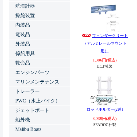
航海計器
操舵装置
内装品
電装品
フェンダークリート
（アルミレールマウント
外装品
用）
係船用具
1,386円(税込)
救命品
E.C.P社製
エンジンパーツ
マリンメンテナンス
トレーラー
PWC（水上バイク）
ロッドホルダー(2連)
ジェットボート
3,939円(税込)
船外機
SEADOG社製
Malibu Boats