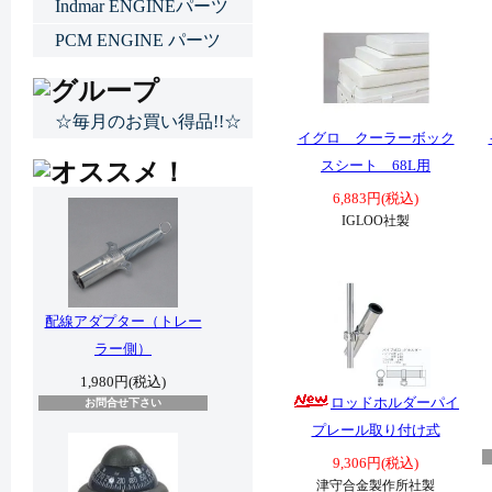
Indmar ENGINEパーツ
PCM ENGINE パーツ
☆毎月のお買い得品!!☆
イグロ クーラーボック
スシート 68L用
6,883円(税込)
IGLOO社製
配線アダプター（トレー
ラー側）
1,980円(税込)
ロッドホルダーパイ
お問合せ下さい
プレール取り付け式
9,306円(税込)
津守合金製作所社製