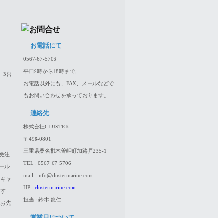
お電話にて
0567-67-5706
平日9時から18時まで。
、3営
お電話以外にも、FAX、メールなどで
もお問い合わせを承っております。
連絡先
株式会社CLUSTER
〒498-0801
三重県桑名郡木曽岬町加路戸235-1
受注
TEL : 0567-67-5706
ール
mail : info@clustermarine.com
はキャ
HP :
clustermarine.com
ます
担当 : 鈴木 龍仁
、お先
営業日について