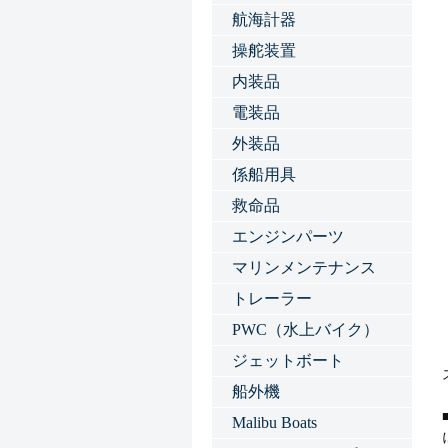
航海計器
操舵装置
内装品
電装品
外装品
係船用具
救命品
エンジンパーツ
マリンメンテナンス
トレーラー
PWC（水上バイク）
ジェットボート
船外機
Malibu Boats