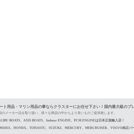
ート用品・マリン用品の事ならクラスターにお任せ下さい！国内最大級のプ
頼のメーカー品を取り扱い、様々な商品の中からより良いものご提供致します。
LIBU BOATS、AXIS BOATS、Indmar ENGINE、PCM ENGINEは日本正規輸入店！
AMAHA、HONDA、TOHASTU、SUZUKI、MERCURY、MERCRUISER、VOLVO純