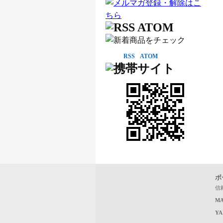
RSS
ATOM
ボ
信
MA
Y