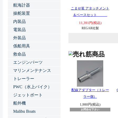
航海計器
こませ篭 アタッチメント
操舵装置
＆ベースセット
内装品
11,391円(税込)
REGAR社製
電装品
外装品
係船用具
救命品
エンジンパーツ
マリンメンテナンス
トレーラー
PWC（水上バイク）
配線アダプター（トレー
ジェットボート
ラー側）
船外機
1,980円(税込)
お問合せ下さい
Malibu Boats