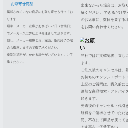
お取寄せ商品
出来なかった場合は、お取
掲載されていない商品のお取り寄せも行ってお
解ください。 できるだけ
ります。
のお返事に、数日を要する
通常、メーカー在庫があれば2～3日（営業日）
をお問い合わせください。
でメーカー又は弊社より発送させて頂きます。
但し、メーカー在庫切れ、完売、販売終了の場
合も御座いますので御了承ください。
※別途送料が、かかる場合がございます。ご了
当社では注文確認後、直ち
承ください。
ます。
ご注文後のキャンセルは、
お持ちのエンジン・ボート・P
上記のご質問は、購入前に
適切な商品検索・アドバイ
頂きます。
発送後のキャンセル・代引
経費をご請求させていただ
尚、不在にて商品が戻って
ます事をご了承下さい。