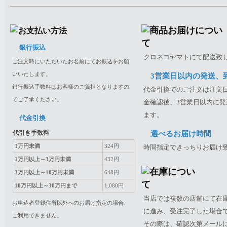
銀行振込
クロネコヤマトにて配送致
ご注文時にいただいたお名前にてお振込をお願
いいたします。
3営業日以内の発送、
銀行振込手数料はお客様のご負担となりますの
代金引換でのご注文は注文日
でご了承ください。
金確認後、3営業日以内に発
ます。
代金引換
代引き手数料
選べるお届け時間
1万円未満
324円
時間指定できっちりお届け
1万円以上～3万円未満
432円
3万円以上～10万円未満
648円
10万円以上～30万円まで
1,080円
当店では複数の店舗にて在
お申込者登録住所以外へのお届け指定の場合、
に進み、受注完了した場合
ご利用できません。
その際は、確認次第メール