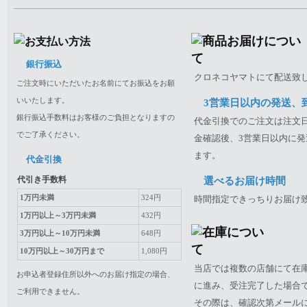
銀行振込
クロネコヤマトにて配送致
ご注文時にいただいたお名前にてお振込をお願
いいたします。
3営業日以内の発送、
銀行振込手数料はお客様のご負担となりますの
代金引換でのご注文は注文日
でご了承ください。
金確認後、3営業日以内に発
ます。
代金引換
代引き手数料
選べるお届け時間
1万円未満
324円
時間指定できっちりお届け
1万円以上～3万円未満
432円
3万円以上～10万円未満
648円
10万円以上～30万円まで
1,080円
当店では複数の店舗にて在
お申込者登録住所以外へのお届け指定の場合、
に進み、受注完了した場合
ご利用できません。
その際は、確認次第メール