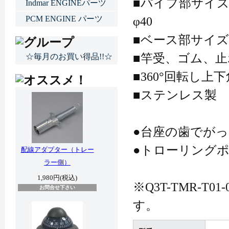
■パイプ部サイズ
Indmar ENGINEパーツ
PCM ENGINE パーツ
φ40
■ベース部サイズ：
■竿受、ゴム、
☆毎月のお買い得品!!☆
■360°回転し上
■ステンレス製
●台座の歯でが
●トローリング
配線アダプター（トレー
ラー側）
1,980円(税込)
※Q3T-TMR-
お問合せ下さい
す。