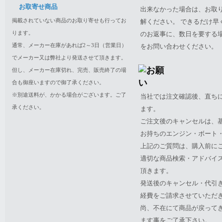
お取寄せ商品
出来なかった場合は、お取
掲載されていない商品のお取り寄せも行ってお
解ください。 できるだけ
ります。
のお返事に、数日を要する
通常、メーカー在庫があれば2～3日（営業日）
をお問い合わせください。
でメーカー又は弊社より発送させて頂きます。
但し、メーカー在庫切れ、完売、販売終了の場
合も御座いますので御了承ください。
※別途送料が、かかる場合がございます。ご了
当社では注文確認後、直ち
承ください。
ます。
ご注文後のキャンセルは、
お持ちのエンジン・ボート・P
上記のご質問は、購入前に
適切な商品検索・アドバイ
頂きます。
発送後のキャンセル・代引
経費をご請求させていただ
尚、不在にて商品が戻って
ます事をご了承下さい。