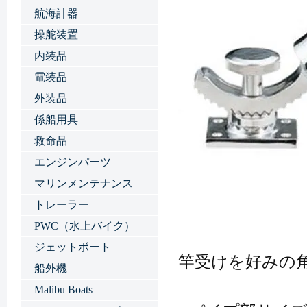
航海計器
操舵装置
内装品
電装品
外装品
係船用具
救命品
エンジンパーツ
マリンメンテナンス
トレーラー
PWC（水上バイク）
ジェットボート
竿受けを好みの
船外機
Malibu Boats