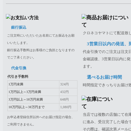
銀行振込
クロネコヤマトにて配送致
ご注文時にいただいたお名前にてお振込をお願
いいたします。
3営業日以内の発送、
銀行振込手数料はお客様のご負担となりますの
代金引換でのご注文は注文日
でご了承ください。
金確認後、3営業日以内に発
ます。
代金引換
代引き手数料
選べるお届け時間
1万円未満
324円
時間指定できっちりお届け
1万円以上～3万円未満
432円
3万円以上～10万円未満
648円
10万円以上～30万円まで
1,080円
当店では複数の店舗にて在
お申込者登録住所以外へのお届け指定の場合、
に進み、受注完了した場合
ご利用できません。
その際は、確認次第メール