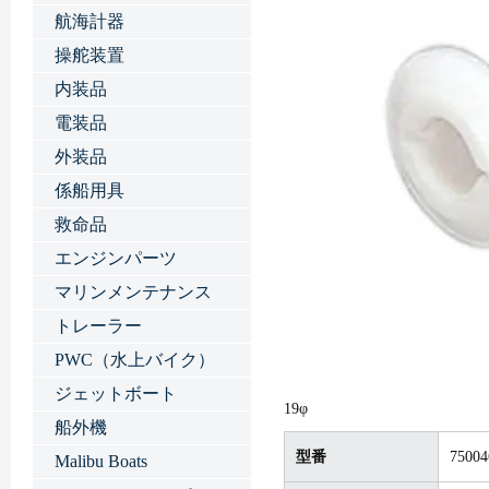
航海計器
操舵装置
内装品
電装品
外装品
係船用具
救命品
エンジンパーツ
マリンメンテナンス
トレーラー
PWC（水上バイク）
ジェットボート
19φ
船外機
型番
75004
Malibu Boats