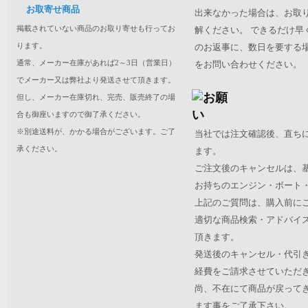
お取寄せ商品
出来なかった場合は、お取
掲載されていない商品のお取り寄せも行ってお
解ください。 できるだけ
ります。
のお返事に、数日を要する
通常、メーカー在庫があれば2～3日（営業日）
をお問い合わせください。
でメーカー又は弊社より発送させて頂きます。
但し、メーカー在庫切れ、完売、販売終了の場
合も御座いますので御了承ください。
※別途送料が、かかる場合がございます。ご了
当社では注文確認後、直ち
承ください。
ます。
ご注文後のキャンセルは、
お持ちのエンジン・ボート・P
上記のご質問は、購入前に
適切な商品検索・アドバイ
頂きます。
発送後のキャンセル・代引
経費をご請求させていただ
尚、不在にて商品が戻って
ます事をご了承下さい。