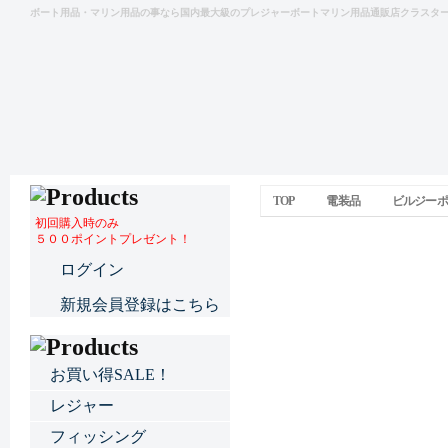
ボート用品・マリン用品の事なら国内最大級のプレジャーボートマリン用品通販店クラスタ
TOP
電装品
ビルジーポ
初回購入時のみ
５００ポイントプレゼント！
エルボ 19φ
ログイン
新規会員登録はこちら
お買い得SALE！
レジャー
フィッシング