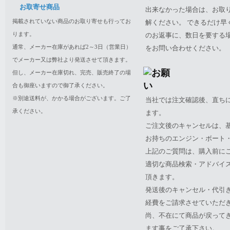
お取寄せ商品
出来なかった場合は、お取
掲載されていない商品のお取り寄せも行ってお
解ください。 できるだけ
ります。
のお返事に、数日を要する
通常、メーカー在庫があれば2～3日（営業日）
をお問い合わせください。
でメーカー又は弊社より発送させて頂きます。
但し、メーカー在庫切れ、完売、販売終了の場
合も御座いますので御了承ください。
※別途送料が、かかる場合がございます。ご了
当社では注文確認後、直ち
承ください。
ます。
ご注文後のキャンセルは、
お持ちのエンジン・ボート・P
上記のご質問は、購入前に
適切な商品検索・アドバイ
頂きます。
発送後のキャンセル・代引
経費をご請求させていただ
尚、不在にて商品が戻って
ます事をご了承下さい。