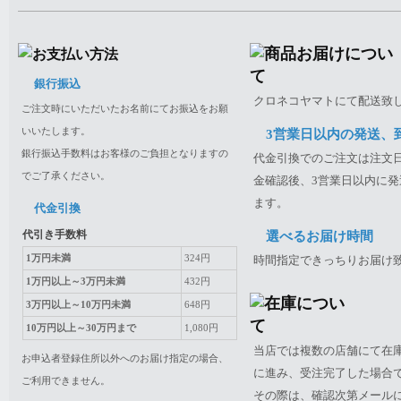
銀行振込
クロネコヤマトにて配送致
ご注文時にいただいたお名前にてお振込をお願
いいたします。
3営業日以内の発送、
銀行振込手数料はお客様のご負担となりますの
代金引換でのご注文は注文日
でご了承ください。
金確認後、3営業日以内に発
ます。
代金引換
代引き手数料
選べるお届け時間
1万円未満
324円
時間指定できっちりお届け
1万円以上～3万円未満
432円
3万円以上～10万円未満
648円
10万円以上～30万円まで
1,080円
当店では複数の店舗にて在
お申込者登録住所以外へのお届け指定の場合、
に進み、受注完了した場合
ご利用できません。
その際は、確認次第メール