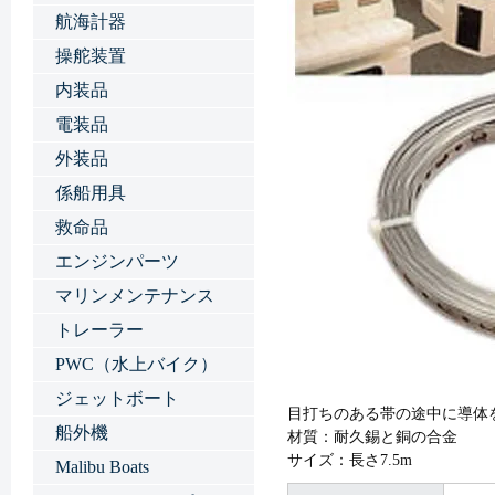
航海計器
操舵装置
内装品
電装品
外装品
係船用具
救命品
エンジンパーツ
マリンメンテナンス
トレーラー
PWC（水上バイク）
ジェットボート
目打ちのある帯の途中に導体
船外機
材質：耐久錫と銅の合金
サイズ：長さ7.5m
Malibu Boats