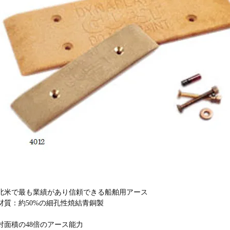
北米で最も業績があり信頼できる船舶用アース
材質：約50%の細孔性焼結青銅製
対面積の48倍のアース能力