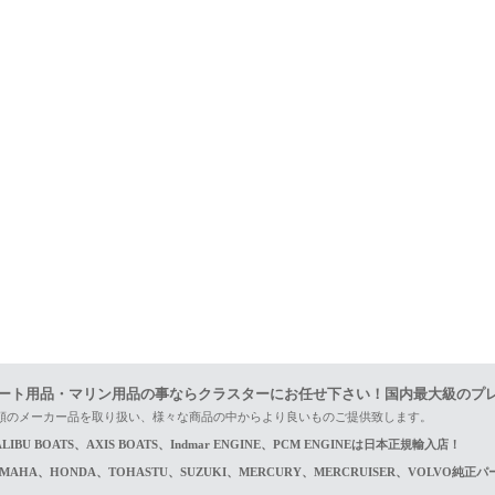
ート用品・マリン用品の事ならクラスターにお任せ下さい！国内最大級のプ
頼のメーカー品を取り扱い、様々な商品の中からより良いものご提供致します。
LIBU BOATS、AXIS BOATS、Indmar ENGINE、PCM ENGINEは日本正規輸入店！
AMAHA、HONDA、TOHASTU、SUZUKI、MERCURY、MERCRUISER、VOLVO純