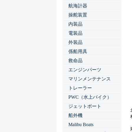
航海計器
操舵装置
内装品
電装品
外装品
係船用具
救命品
エンジンパーツ
マリンメンテナンス
トレーラー
PWC（水上バイク）
ジェットボート
船外機
Malibu Boats