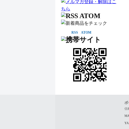
RSS
ATOM
ボ
信
MA
Y