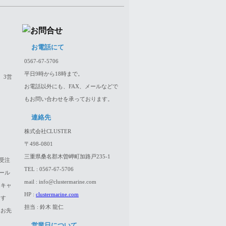
お電話にて
0567-67-5706
平日9時から18時まで。
、3営
お電話以外にも、FAX、メールなどで
もお問い合わせを承っております。
連絡先
株式会社CLUSTER
〒498-0801
三重県桑名郡木曽岬町加路戸235-1
受注
TEL : 0567-67-5706
ール
mail : info@clustermarine.com
はキャ
HP :
clustermarine.com
ます
担当 : 鈴木 龍仁
、お先
営業日について