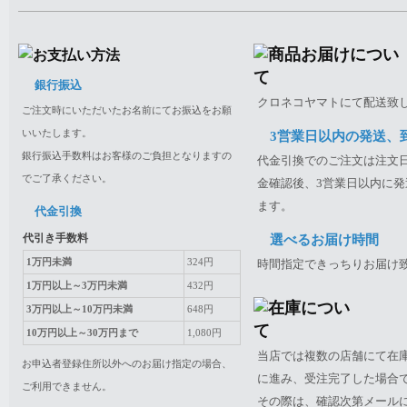
銀行振込
クロネコヤマトにて配送致
ご注文時にいただいたお名前にてお振込をお願
いいたします。
3営業日以内の発送、
銀行振込手数料はお客様のご負担となりますの
代金引換でのご注文は注文日
でご了承ください。
金確認後、3営業日以内に発
ます。
代金引換
代引き手数料
選べるお届け時間
1万円未満
324円
時間指定できっちりお届け
1万円以上～3万円未満
432円
3万円以上～10万円未満
648円
10万円以上～30万円まで
1,080円
当店では複数の店舗にて在
お申込者登録住所以外へのお届け指定の場合、
に進み、受注完了した場合
ご利用できません。
その際は、確認次第メール