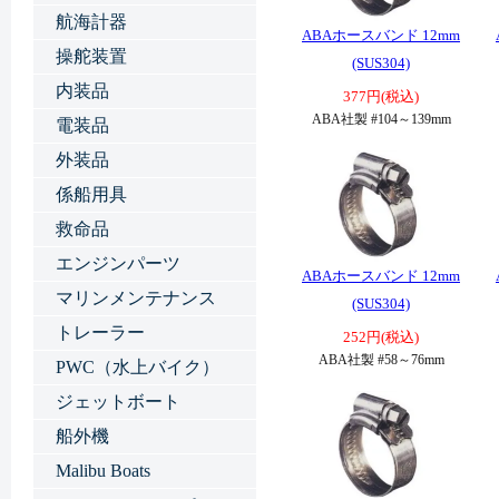
航海計器
ABAホースバンド 12mm
操舵装置
(SUS304)
内装品
377円(税込)
ABA社製 #104～139mm
電装品
外装品
係船用具
救命品
エンジンパーツ
ABAホースバンド 12mm
マリンメンテナンス
(SUS304)
トレーラー
252円(税込)
ABA社製 #58～76mm
PWC（水上バイク）
ジェットボート
船外機
Malibu Boats