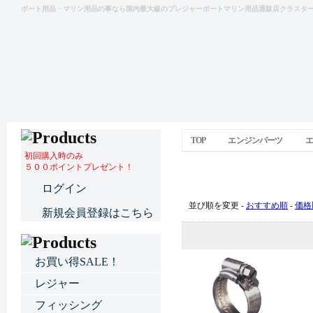
ボート用品・マリン用品の事なら国内最大級のプレジャーボートマリン用品通販店クラスタ
TOP
エンジンパーツ
エ
初回購入時のみ
５００ポイントプレゼント！
エキゾストホース＆クラ
ログイン
並び順を変更 -
おすすめ順
-
価格
新規会員登録はこちら
お買い得SALE！
レジャー
フィッシング