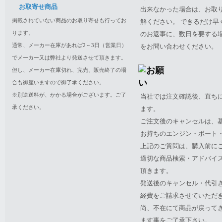
お取寄せ商品
出来なかった場合は、お取
掲載されていない商品のお取り寄せも行ってお
解ください。 できるだけ
ります。
のお返事に、数日を要する
通常、メーカー在庫があれば2～3日（営業日）
をお問い合わせください。
でメーカー又は弊社より発送させて頂きます。
但し、メーカー在庫切れ、完売、販売終了の場
合も御座いますので御了承ください。
※別途送料が、かかる場合がございます。ご了
当社では注文確認後、直ち
承ください。
ます。
ご注文後のキャンセルは、
お持ちのエンジン・ボート・P
上記のご質問は、購入前に
適切な商品検索・アドバイ
頂きます。
発送後のキャンセル・代引
経費をご請求させていただ
尚、不在にて商品が戻って
ます事をご了承下さい。