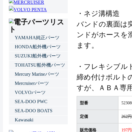
・ネジ溝構造
バンドの裏面は
ンドがホースを
YAMAHA純正パーツ
ます。
HONDA船外機パーツ
SUZUKI船外機パーツ
TOHATSU船外機パーツ
・フレキシブル
Mercury Marineパーツ
締め付けボルト
Mercruiserパーツ
すが、ＡＢＡ専
VOLVOパーツ
SEA-DOO PWC
型番
52308
SEA-DOO BOATS
定価
262
Kawasaki
販売価格
197