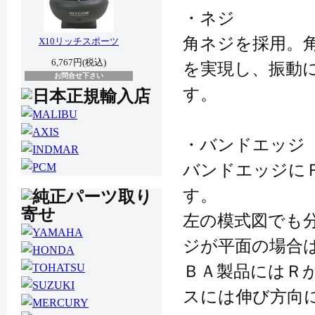
・ネジ
角ネジを採用。
X10リッチスポーツ
6,767円(税込)
を実現し、振動
お問合せ下さい
す。
・バンドエッジ
バンドエッジに
す。
左の模式図でも
ジが平面の場合
ＢＡ製品にはＲ
スには伸び方向