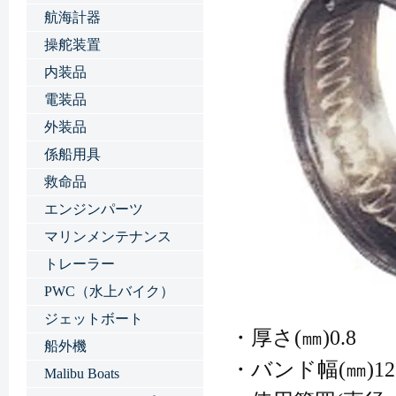
航海計器
操舵装置
内装品
電装品
外装品
係船用具
救命品
エンジンパーツ
マリンメンテナンス
トレーラー
PWC（水上バイク）
ジェットボート
・厚さ(㎜)0.8
船外機
・バンド幅(㎜)12
Malibu Boats