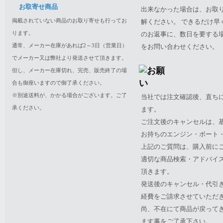
お取寄せ商品
出来なかった場合は、お取
掲載されていない商品のお取り寄せも行ってお
解ください。 できるだけ
ります。
のお返事に、数日を要する
通常、メーカー在庫があれば2～3日（営業日）
をお問い合わせください。
でメーカー又は弊社より発送させて頂きます。
但し、メーカー在庫切れ、完売、販売終了の場
合も御座いますので御了承ください。
※別途送料が、かかる場合がございます。ご了
当社では注文確認後、直ち
承ください。
ます。
ご注文後のキャンセルは、
お持ちのエンジン・ボート・P
上記のご質問は、購入前に
適切な商品検索・アドバイ
頂きます。
発送後のキャンセル・代引
経費をご請求させていただ
尚、不在にて商品が戻って
ます事をご了承下さい。