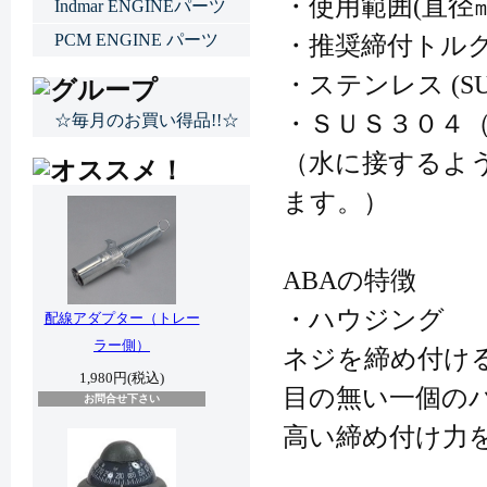
・使用範囲(直径㎜)
Indmar ENGINEパーツ
PCM ENGINE パーツ
・推奨締付トルク範
・ステンレス (SU
・ＳＵＳ３０４
☆毎月のお買い得品!!☆
（水に接するよ
ます。）
ABAの特徴
・ハウジング
配線アダプター（トレー
ラー側）
ネジを締め付け
1,980円(税込)
目の無い一個の
お問合せ下さい
高い締め付け力