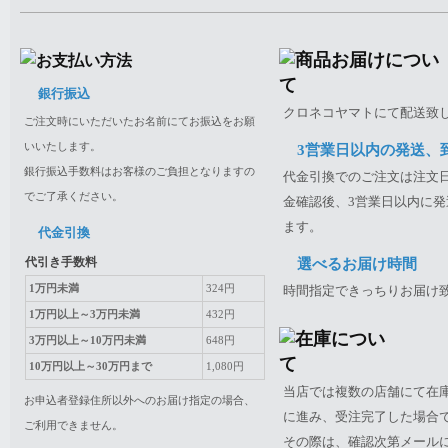
銀行振込
クロネコヤマトにて配送致
ご注文時にいただいたお名前にてお振込をお願
いいたします。
3営業日以内の発送、
銀行振込手数料はお客様のご負担となりますの
代金引換でのご注文は注文日
でご了承ください。
金確認後、3営業日以内に発
ます。
代金引換
代引き手数料
選べるお届け時間
1万円未満
324円
時間指定できっちりお届け
1万円以上～3万円未満
432円
3万円以上～10万円未満
648円
10万円以上～30万円まで
1,080円
当店では複数の店舗にて在
お申込者登録住所以外へのお届け指定の場合、
に進み、受注完了した場合
ご利用できません。
その際は、確認次第メール