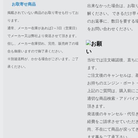
お取寄せ商品
出来なかった場合は、お取
掲載されていない商品のお取り寄せも行ってお
解ください。 できるだけ
ります。
のお返事に、数日を要する
通常、メーカー在庫があれば2～3日（営業日）
をお問い合わせください。
でメーカー又は弊社より発送させて頂きます。
但し、メーカー在庫切れ、完売、販売終了の場
合も御座いますので御了承ください。
※別途送料が、かかる場合がございます。ご了
当社では注文確認後、直ち
承ください。
ます。
ご注文後のキャンセルは、
お持ちのエンジン・ボート・P
上記のご質問は、購入前に
適切な商品検索・アドバイ
頂きます。
発送後のキャンセル・代引
経費をご請求させていただ
尚、不在にて商品が戻って
ます事をご了承下さい。