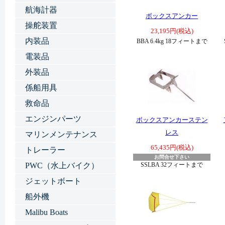
航海計器
ボックスアンカー
操舵装置
23,195円(税込)
内装品
BBA 6.4kg 18フィートまで
電装品
外装品
係船用具
救命品
エンジンパーツ
ボックスアンカーステン
レス
マリンメンテナンス
65,435円(税込)
トレーラー
お問合せ下さい
PWC（水上バイク）
SSLBA 32フィートまで
ジェットボート
船外機
Malibu Boats