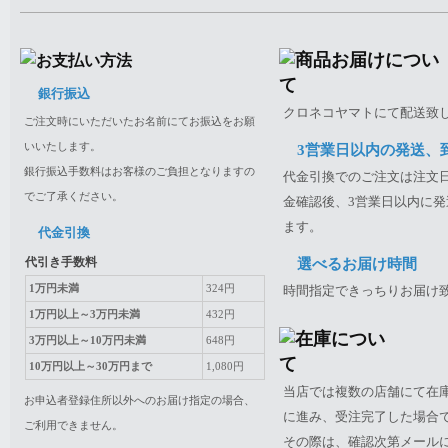
銀行振込
クロネコヤマトにて配送致
ご注文時にいただいたお名前にてお振込をお願
いいたします。
3営業日以内の発送、
銀行振込手数料はお客様のご負担となりますの
代金引換でのご注文は注文日
でご了承ください。
金確認後、3営業日以内に発
ます。
代金引換
代引き手数料
選べるお届け時間
1万円未満
324円
時間指定できっちりお届け
1万円以上～3万円未満
432円
3万円以上～10万円未満
648円
10万円以上～30万円まで
1,080円
当店では複数の店舗にて在
お申込者登録住所以外へのお届け指定の場合、
に進み、受注完了した場合
ご利用できません。
その際は、確認次第メール