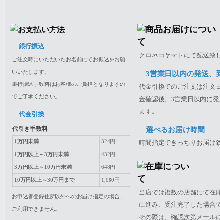
銀行振込
クロネコヤマトにて配送致
ご注文時にいただいたお名前にてお振込をお願
いいたします。
3営業日以内の発送、
銀行振込手数料はお客様のご負担となりますの
代金引換でのご注文は注文日
でご了承ください。
金確認後、3営業日以内に発
ます。
代金引換
代引き手数料
選べるお届け時間
1万円未満
324円
時間指定できっちりお届け
1万円以上～3万円未満
432円
3万円以上～10万円未満
648円
10万円以上～30万円まで
1,080円
当店では複数の店舗にて在
お申込者登録住所以外へのお届け指定の場合、
に進み、受注完了した場合
ご利用できません。
その際は、確認次第メール