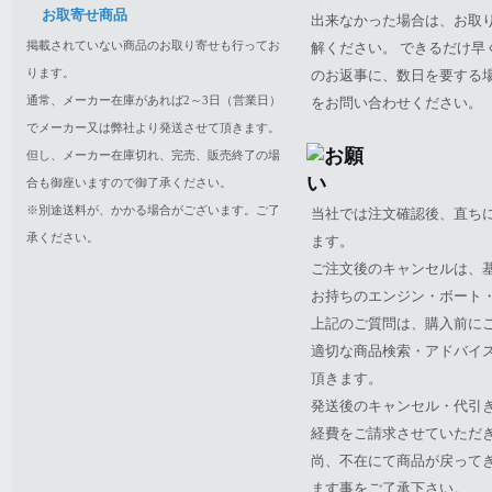
お取寄せ商品
出来なかった場合は、お取
掲載されていない商品のお取り寄せも行ってお
解ください。 できるだけ
ります。
のお返事に、数日を要する
通常、メーカー在庫があれば2～3日（営業日）
をお問い合わせください。
でメーカー又は弊社より発送させて頂きます。
但し、メーカー在庫切れ、完売、販売終了の場
合も御座いますので御了承ください。
※別途送料が、かかる場合がございます。ご了
当社では注文確認後、直ち
承ください。
ます。
ご注文後のキャンセルは、
お持ちのエンジン・ボート・P
上記のご質問は、購入前に
適切な商品検索・アドバイ
頂きます。
発送後のキャンセル・代引
経費をご請求させていただ
尚、不在にて商品が戻って
ます事をご了承下さい。