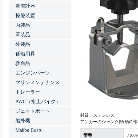
航海計器
操舵装置
内装品
電装品
外装品
係船用具
救命品
エンジンパーツ
マリンメンテナンス
トレーラー
PWC（水上バイク）
ジェットボート
材質：ステンレス
船外機
アンカーのシャンク部(柄の部
Malibu Boats
型番
71609