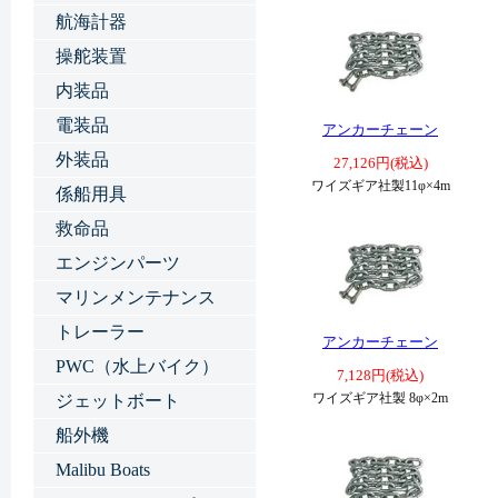
航海計器
操舵装置
内装品
電装品
アンカーチェーン
外装品
27,126円(税込)
ワイズギア社製11φ×4m
係船用具
救命品
エンジンパーツ
マリンメンテナンス
トレーラー
アンカーチェーン
PWC（水上バイク）
7,128円(税込)
ワイズギア社製 8φ×2m
ジェットボート
船外機
Malibu Boats