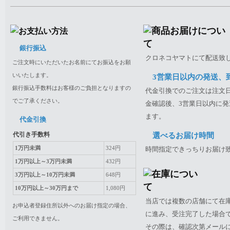
銀行振込
クロネコヤマトにて配送致
ご注文時にいただいたお名前にてお振込をお願
いいたします。
3営業日以内の発送、
銀行振込手数料はお客様のご負担となりますの
代金引換でのご注文は注文日
でご了承ください。
金確認後、3営業日以内に発
ます。
代金引換
代引き手数料
選べるお届け時間
1万円未満
324円
時間指定できっちりお届け
1万円以上～3万円未満
432円
3万円以上～10万円未満
648円
10万円以上～30万円まで
1,080円
当店では複数の店舗にて在
お申込者登録住所以外へのお届け指定の場合、
に進み、受注完了した場合
ご利用できません。
その際は、確認次第メール