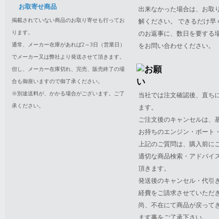
お取寄せ商品
出来なかった場合は、お取
掲載されていない商品のお取り寄せも行ってお
解ください。 できるだけ
ります。
のお返事に、数日を要する
通常、メーカー在庫があれば2～3日（営業日）
をお問い合わせください。
でメーカー又は弊社より発送させて頂きます。
但し、メーカー在庫切れ、完売、販売終了の場
合も御座いますので御了承ください。
※別途送料が、かかる場合がございます。ご了
当社では注文確認後、直ち
承ください。
ます。
ご注文後のキャンセルは、
お持ちのエンジン・ボート・P
上記のご質問は、購入前に
適切な商品検索・アドバイ
頂きます。
発送後のキャンセル・代引
経費をご請求させていただ
尚、不在にて商品が戻って
ます事をご了承下さい。