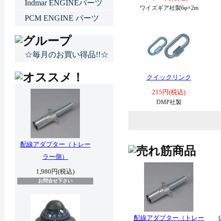
Indmar ENGINEパーツ
ワイズギア社製6φ×2m
PCM ENGINE パーツ
☆毎月のお買い得品!!☆
クイックリンク
215円(税込)
DMP社製
配線アダプター（トレー
ラー側）
1,980円(税込)
お問合せ下さい
配線アダプター（トレー