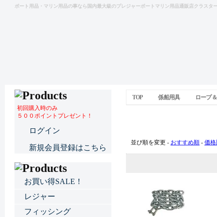
ボート用品・マリン用品の事なら国内最大級のプレジャーボートマリン用品通販店クラスタ
TOP
係船用具
ロープ＆
初回購入時のみ
５００ポイントプレゼント！
ロープ＆チェーン
ログイン
並び順を変更 -
おすすめ順
-
価格
新規会員登録はこちら
お買い得SALE！
レジャー
フィッシング