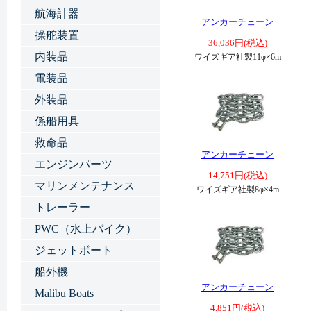
航海計器
アンカーチェーン
操舵装置
36,036円(税込)
内装品
ワイズギア社製11φ×6m
電装品
外装品
係船用具
救命品
アンカーチェーン
エンジンパーツ
14,751円(税込)
マリンメンテナンス
ワイズギア社製8φ×4m
トレーラー
PWC（水上バイク）
ジェットボート
船外機
アンカーチェーン
Malibu Boats
4,851円(税込)