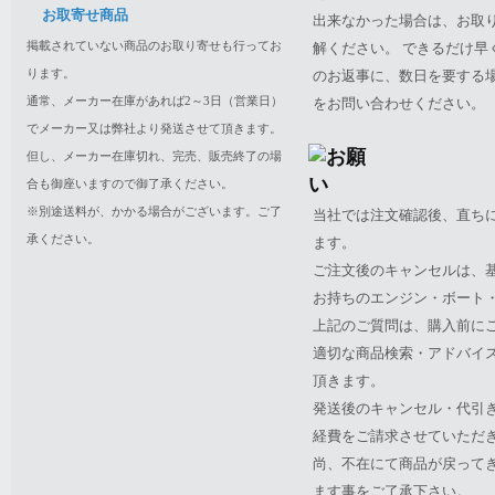
お取寄せ商品
出来なかった場合は、お取
掲載されていない商品のお取り寄せも行ってお
解ください。 できるだけ
ります。
のお返事に、数日を要する
通常、メーカー在庫があれば2～3日（営業日）
をお問い合わせください。
でメーカー又は弊社より発送させて頂きます。
但し、メーカー在庫切れ、完売、販売終了の場
合も御座いますので御了承ください。
※別途送料が、かかる場合がございます。ご了
当社では注文確認後、直ち
承ください。
ます。
ご注文後のキャンセルは、
お持ちのエンジン・ボート・P
上記のご質問は、購入前に
適切な商品検索・アドバイ
頂きます。
発送後のキャンセル・代引
経費をご請求させていただ
尚、不在にて商品が戻って
ます事をご了承下さい。