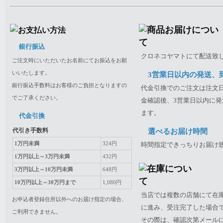
銀行振込
クロネコヤマトにて配送致
ご注文時にいただいたお名前にてお振込をお願
いいたします。
3営業日以内の発送、
銀行振込手数料はお客様のご負担となりますの
代金引換でのご注文は注文日
でご了承ください。
金確認後、3営業日以内に発
ます。
代金引換
代引き手数料
選べるお届け時間
1万円未満
324円
時間指定できっちりお届け
1万円以上～3万円未満
432円
3万円以上～10万円未満
648円
10万円以上～30万円まで
1,080円
当店では複数の店舗にて在
お申込者登録住所以外へのお届け指定の場合、
に進み、受注完了した場合
ご利用できません。
その際は、確認次第メール