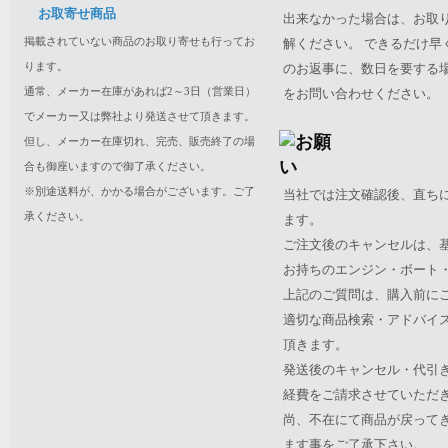
お取寄せ商品
出来なかった場合は、お取
掲載されていない商品のお取り寄せも行ってお
解ください。 できるだけ
ります。
のお返事に、数日を要する
通常、メーカー在庫があれば2～3日（営業日）
をお問い合わせください。
でメーカー又は弊社より発送させて頂きます。
但し、メーカー在庫切れ、完売、販売終了の場
合も御座いますので御了承ください。
※別途送料が、かかる場合がございます。ご了
当社では注文確認後、直ち
承ください。
ます。
ご注文後のキャンセルは、
お持ちのエンジン・ボート・P
上記のご質問は、購入前に
適切な商品検索・アドバイ
頂きます。
発送後のキャンセル・代引
経費をご請求させていただ
尚、不在にて商品が戻って
ます事をご了承下さい。