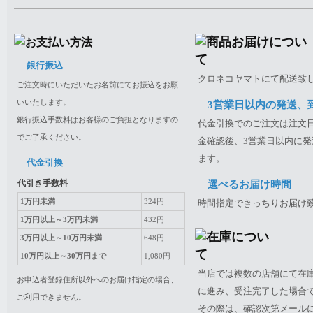
銀行振込
クロネコヤマトにて配送致
ご注文時にいただいたお名前にてお振込をお願
いいたします。
3営業日以内の発送、
銀行振込手数料はお客様のご負担となりますの
代金引換でのご注文は注文日
でご了承ください。
金確認後、3営業日以内に発
ます。
代金引換
代引き手数料
選べるお届け時間
1万円未満
324円
時間指定できっちりお届け
1万円以上～3万円未満
432円
3万円以上～10万円未満
648円
10万円以上～30万円まで
1,080円
当店では複数の店舗にて在
お申込者登録住所以外へのお届け指定の場合、
に進み、受注完了した場合
ご利用できません。
その際は、確認次第メール