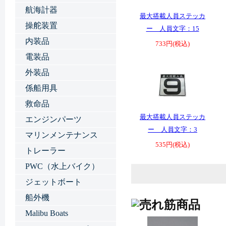
航海計器
最大搭載人員ステッカ
操舵装置
ー 人員文字：15
内装品
733円(税込)
電装品
外装品
係船用具
救命品
最大搭載人員ステッカ
エンジンパーツ
ー 人員文字：3
マリンメンテナンス
535円(税込)
トレーラー
PWC（水上バイク）
ジェットボート
船外機
Malibu Boats