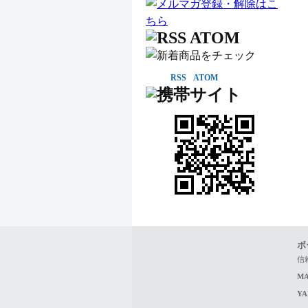
RSS
ATOM
ボ
信
MA
Y