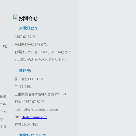
お電話にて
0567-67-5706
平日9時から18時まで。
、3営
お電話以外にも、FAX、メールなどで
もお問い合わせを承っております。
連絡先
株式会社CLUSTER
〒498-0801
三重県桑名郡木曽岬町加路戸235-1
受注
TEL : 0567-67-5706
ール
mail : info@clustermarine.com
はキャ
HP :
clustermarine.com
ます
担当 : 鈴木 龍仁
、お先
営業日について