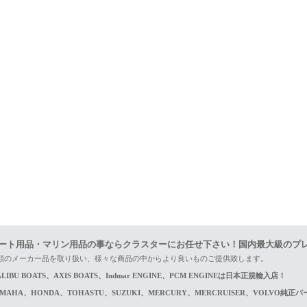
ート用品・マリン用品の事ならクラスターにお任せ下さい！国内最大級のプ
頼のメーカー品を取り扱い、様々な商品の中からより良いものご提供致します。
LIBU BOATS、AXIS BOATS、Indmar ENGINE、PCM ENGINEは日本正規輸入店！
AMAHA、HONDA、TOHASTU、SUZUKI、MERCURY、MERCRUISER、VOLVO純