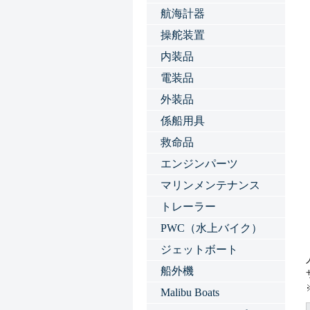
航海計器
操舵装置
内装品
電装品
外装品
係船用具
救命品
エンジンパーツ
マリンメンテナンス
トレーラー
PWC（水上バイク）
ジェットボート
船外機
Malibu Boats