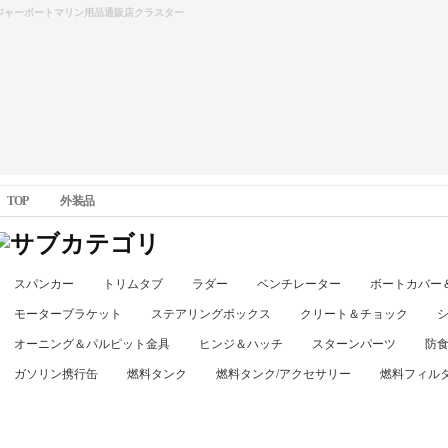
ジャーボートマリン用品通販店クラスター
TOP
外装品
スパンカー
トリムタブ
ラダー
ベンチレーター
ボートカバー
モーターブラケット
ステアリングボックス
クリート＆チョック
オーニング＆パルピット金具
ヒンジ＆ハッチ
スターンパーツ
防
ガソリン携行缶
燃料タンク
燃料タンク/アクセサリー
燃料フィル
外装品