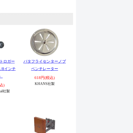
クトロガー
バタフライセンターノブ
1/8インチ
ベンチレーター
）
618円(税込)
KHANS社製
込)
etal社製