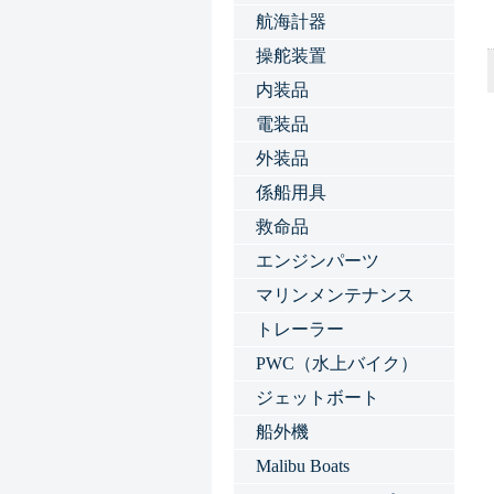
航海計器
操舵装置
内装品
電装品
外装品
係船用具
救命品
エンジンパーツ
マリンメンテナンス
トレーラー
PWC（水上バイク）
ジェットボート
船外機
Malibu Boats