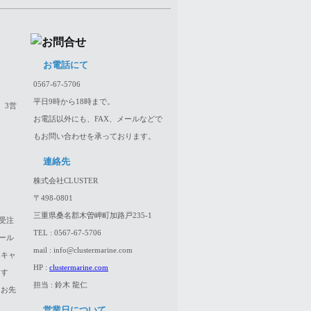
お電話にて
0567-67-5706
平日9時から18時まで。
、3営
お電話以外にも、FAX、メールなどで
もお問い合わせを承っております。
連絡先
株式会社CLUSTER
〒498-0801
三重県桑名郡木曽岬町加路戸235-1
受注
TEL : 0567-67-5706
ール
mail : info@clustermarine.com
はキャ
HP :
clustermarine.com
ます
担当 : 鈴木 龍仁
、お先
営業日について