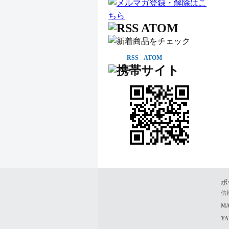
RSS
ATOM
ボ
信
MA
Y