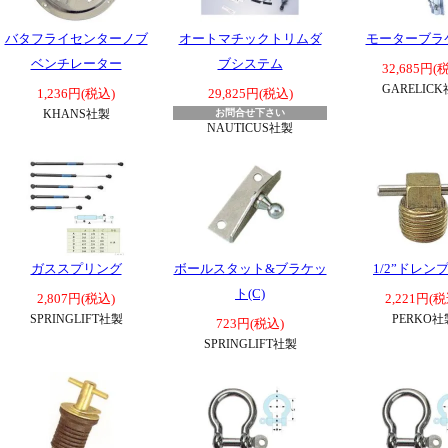
バタフライセンターノブ
オートマチックトリムダ
モーターブラ
ベンチレーター
ブシステム
32,685円(
GARELIC
1,236円(税込)
29,825円(税込)
KHANS社製
お問合せ下さい
NAUTICUS社製
ガススプリング
ボールスタット&ブラケッ
1/2”ドレン
ト(C)
2,807円(税込)
2,221円(税
SPRINGLIFT社製
PERKO社
723円(税込)
SPRINGLIFT社製