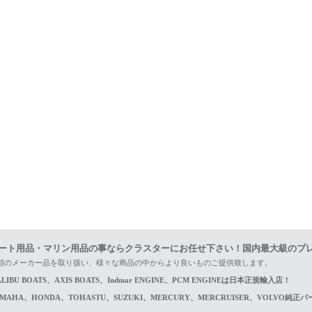
ート用品・マリン用品の事ならクラスターにお任せ下さい！国内最大級のプ
頼のメーカー品を取り扱い、様々な商品の中からより良いものご提供致します。
LIBU BOATS、AXIS BOATS、Indmar ENGINE、PCM ENGINEは日本正規輸入店！
AMAHA、HONDA、TOHASTU、SUZUKI、MERCURY、MERCRUISER、VOLVO純