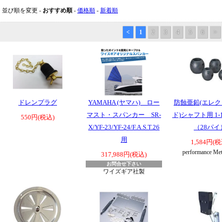
並び順を変更 -
おすすめ順
-
価格順
-
新着順
<
1
2
3
4
5
6
>
ドレンプラグ
YAMAHA (ヤマハ) ロー
防蝕亜鉛(エレ
マスト・スパンカー SR-
ド)シャフト用 1-
550円(税込)
X/YF-23/YF-24/F.A.S.T.26
（28パイ
用
1,584円(税
performance M
317,988円(税込)
お問合せ下さい
ワイズギア社製