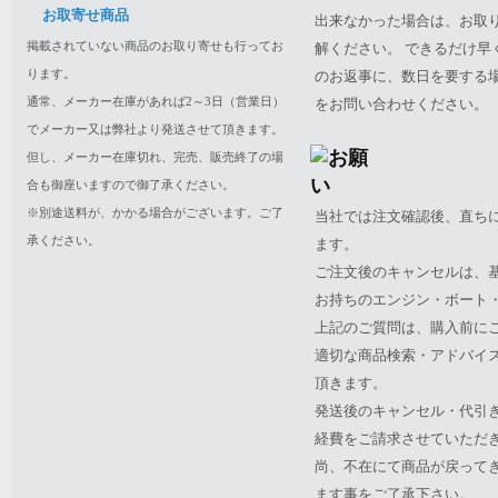
お取寄せ商品
出来なかった場合は、お取
掲載されていない商品のお取り寄せも行ってお
解ください。 できるだけ
ります。
のお返事に、数日を要する
通常、メーカー在庫があれば2～3日（営業日）
をお問い合わせください。
でメーカー又は弊社より発送させて頂きます。
但し、メーカー在庫切れ、完売、販売終了の場
合も御座いますので御了承ください。
※別途送料が、かかる場合がございます。ご了
当社では注文確認後、直ち
承ください。
ます。
ご注文後のキャンセルは、
お持ちのエンジン・ボート・P
上記のご質問は、購入前に
適切な商品検索・アドバイ
頂きます。
発送後のキャンセル・代引
経費をご請求させていただ
尚、不在にて商品が戻って
ます事をご了承下さい。