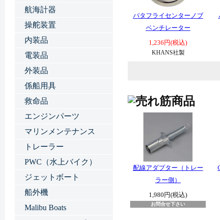
航海計器
バタフライセンターノブ
操舵装置
ベンチレーター
内装品
1,236円(税込)
KHANS社製
電装品
外装品
係船用具
救命品
エンジンパーツ
マリンメンテナンス
トレーラー
PWC（水上バイク）
配線アダプター（トレー
ジェットボート
ラー側）
船外機
1,980円(税込)
お問合せ下さい
Malibu Boats