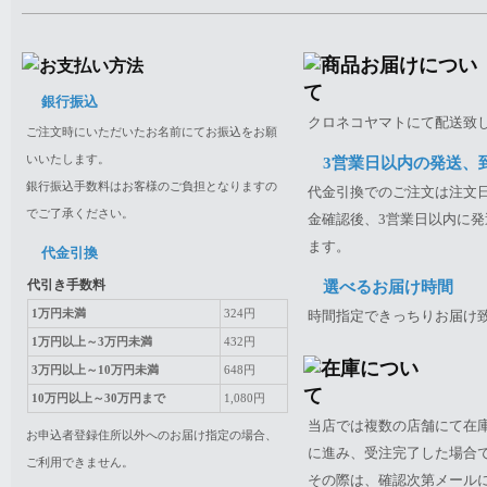
銀行振込
クロネコヤマトにて配送致
ご注文時にいただいたお名前にてお振込をお願
いいたします。
3営業日以内の発送、
銀行振込手数料はお客様のご負担となりますの
代金引換でのご注文は注文日
でご了承ください。
金確認後、3営業日以内に発
ます。
代金引換
代引き手数料
選べるお届け時間
1万円未満
324円
時間指定できっちりお届け
1万円以上～3万円未満
432円
3万円以上～10万円未満
648円
10万円以上～30万円まで
1,080円
当店では複数の店舗にて在
お申込者登録住所以外へのお届け指定の場合、
に進み、受注完了した場合
ご利用できません。
その際は、確認次第メール