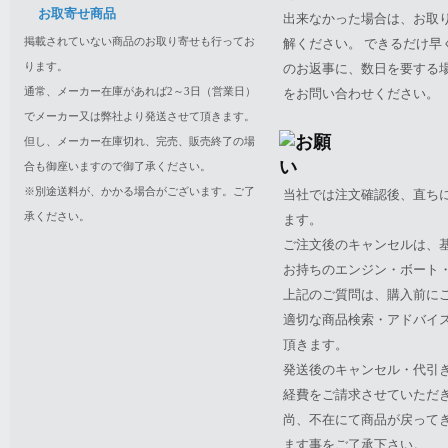
お取寄せ商品
出来なかった場合は、お取
掲載されていない商品のお取り寄せも行ってお
解ください。 できるだけ
ります。
のお返事に、数日を要する
通常、メーカー在庫があれば2～3日（営業日）
をお問い合わせください。
でメーカー又は弊社より発送させて頂きます。
但し、メーカー在庫切れ、完売、販売終了の場
合も御座いますので御了承ください。
※別途送料が、かかる場合がございます。ご了
当社では注文確認後、直ち
承ください。
ます。
ご注文後のキャンセルは、
お持ちのエンジン・ボート・P
上記のご質問は、購入前に
適切な商品検索・アドバイ
頂きます。
発送後のキャンセル・代引
経費をご請求させていただ
尚、不在にて商品が戻って
ます事をご了承下さい。