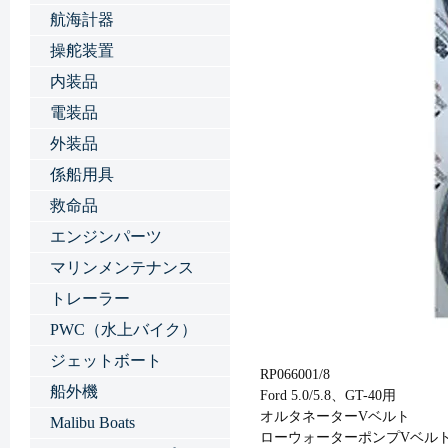
航海計器
操舵装置
内装品
電装品
外装品
係船用具
救命品
エンジンパーツ
マリンメンテナンス
トレーラー
PWC（水上バイク）
ジェットボート
RP066001/8
船外機
Ford 5.0/5.8、GT-40用
オルタネーターVベルト
Malibu Boats
ローウォーターポンプVベル