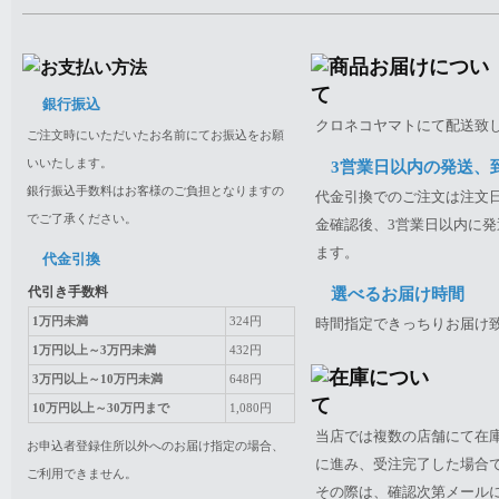
銀行振込
クロネコヤマトにて配送致
ご注文時にいただいたお名前にてお振込をお願
いいたします。
3営業日以内の発送、
銀行振込手数料はお客様のご負担となりますの
代金引換でのご注文は注文日
でご了承ください。
金確認後、3営業日以内に発
ます。
代金引換
代引き手数料
選べるお届け時間
1万円未満
324円
時間指定できっちりお届け
1万円以上～3万円未満
432円
3万円以上～10万円未満
648円
10万円以上～30万円まで
1,080円
当店では複数の店舗にて在
お申込者登録住所以外へのお届け指定の場合、
に進み、受注完了した場合
ご利用できません。
その際は、確認次第メール