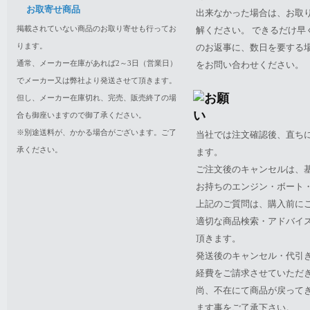
お取寄せ商品
出来なかった場合は、お取
掲載されていない商品のお取り寄せも行ってお
解ください。 できるだけ
ります。
のお返事に、数日を要する
通常、メーカー在庫があれば2～3日（営業日）
をお問い合わせください。
でメーカー又は弊社より発送させて頂きます。
但し、メーカー在庫切れ、完売、販売終了の場
合も御座いますので御了承ください。
※別途送料が、かかる場合がございます。ご了
当社では注文確認後、直ち
承ください。
ます。
ご注文後のキャンセルは、
お持ちのエンジン・ボート・P
上記のご質問は、購入前に
適切な商品検索・アドバイ
頂きます。
発送後のキャンセル・代引
経費をご請求させていただ
尚、不在にて商品が戻って
ます事をご了承下さい。