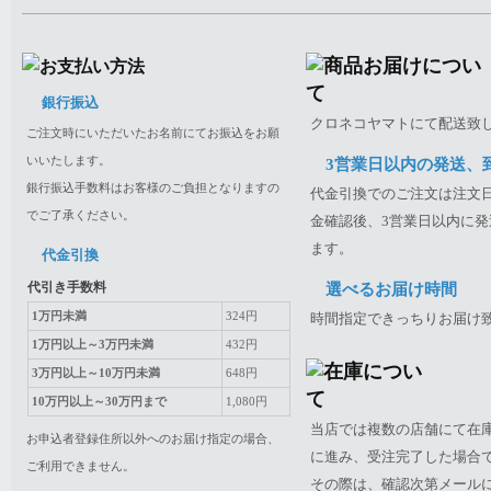
銀行振込
クロネコヤマトにて配送致
ご注文時にいただいたお名前にてお振込をお願
いいたします。
3営業日以内の発送、
銀行振込手数料はお客様のご負担となりますの
代金引換でのご注文は注文日
でご了承ください。
金確認後、3営業日以内に発
ます。
代金引換
代引き手数料
選べるお届け時間
1万円未満
324円
時間指定できっちりお届け
1万円以上～3万円未満
432円
3万円以上～10万円未満
648円
10万円以上～30万円まで
1,080円
当店では複数の店舗にて在
お申込者登録住所以外へのお届け指定の場合、
に進み、受注完了した場合
ご利用できません。
その際は、確認次第メール