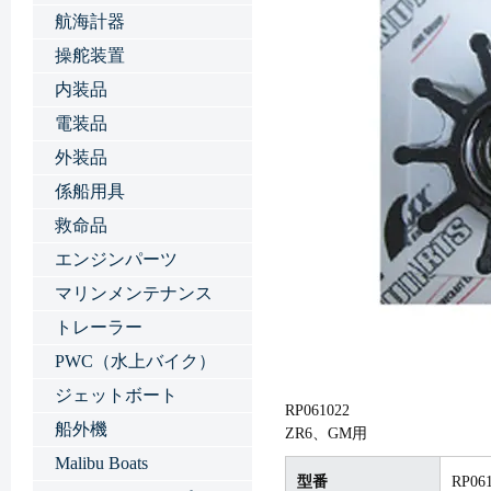
航海計器
操舵装置
内装品
電装品
外装品
係船用具
救命品
エンジンパーツ
マリンメンテナンス
トレーラー
PWC（水上バイク）
ジェットボート
RP061022
船外機
ZR6、GM用
Malibu Boats
型番
RP06