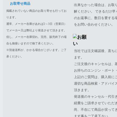
お取寄せ商品
出来なかった場合は、お取
掲載されていない商品のお取り寄せも行ってお
解ください。 できるだけ
ります。
のお返事に、数日を要する
通常、メーカー在庫があれば2～3日（営業日）
をお問い合わせください。
でメーカー又は弊社より発送させて頂きます。
但し、メーカー在庫切れ、完売、販売終了の場
合も御座いますので御了承ください。
※別途送料が、かかる場合がございます。ご了
当社では注文確認後、直ち
承ください。
ます。
ご注文後のキャンセルは、
お持ちのエンジン・ボート・P
上記のご質問は、購入前に
適切な商品検索・アドバイ
頂きます。
発送後のキャンセル・代引
経費をご請求させていただ
尚、不在にて商品が戻って
ます事をご了承下さい。