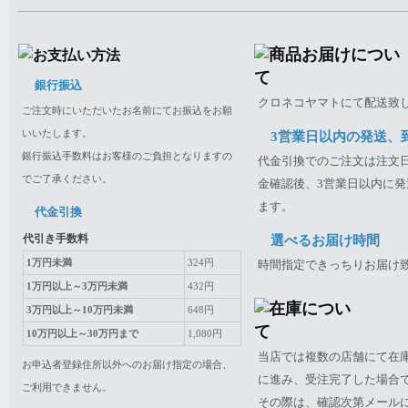
銀行振込
クロネコヤマトにて配送致
ご注文時にいただいたお名前にてお振込をお願
いいたします。
3営業日以内の発送、
銀行振込手数料はお客様のご負担となりますの
代金引換でのご注文は注文日
でご了承ください。
金確認後、3営業日以内に発
ます。
代金引換
代引き手数料
選べるお届け時間
1万円未満
324円
時間指定できっちりお届け
1万円以上～3万円未満
432円
3万円以上～10万円未満
648円
10万円以上～30万円まで
1,080円
当店では複数の店舗にて在
お申込者登録住所以外へのお届け指定の場合、
に進み、受注完了した場合
ご利用できません。
その際は、確認次第メール