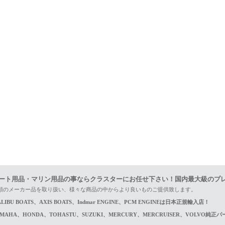
ート用品・マリン用品の事ならクラスターにお任せ下さい！国内最大級のプ
頼のメーカー品を取り扱い、様々な商品の中からより良いものご提供致します。
LIBU BOATS、AXIS BOATS、Indmar ENGINE、PCM ENGINEは日本正規輸入店！
AMAHA、HONDA、TOHASTU、SUZUKI、MERCURY、MERCRUISER、VOLVO純