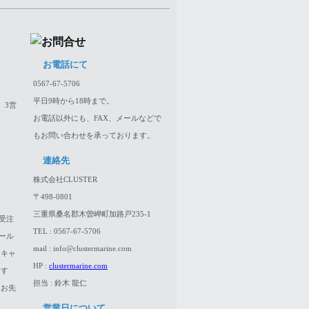
お電話にて
0567-67-5706
平日9時から18時まで。
、3営
お電話以外にも、FAX、メールなどで
もお問い合わせを承っております。
連絡先
株式会社CLUSTER
〒498-0801
三重県桑名郡木曽岬町加路戸235-1
受注
TEL : 0567-67-5706
ール
mail : info@clustermarine.com
はキャ
HP :
clustermarine.com
ます
担当 : 鈴木 龍仁
、お先
営業日について