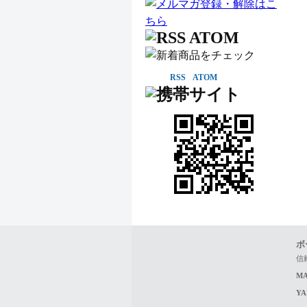
RSS
ATOM
ボ
信
MA
Y