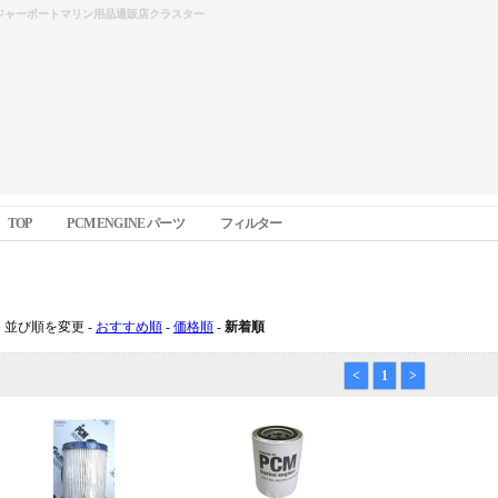
ジャーボートマリン用品通販店クラスター
TOP
PCM ENGINE パーツ
フィルター
フィルター
並び順を変更 -
おすすめ順
-
価格順
-
新着順
<
1
>