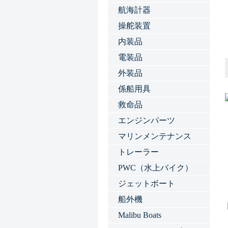
航海計器
操舵装置
内装品
電装品
外装品
係船用具
救命品
エンジンパーツ
マリンメンテナンス
トレーラー
PWC（水上バイク）
ジェットボート
船外機
Malibu Boats