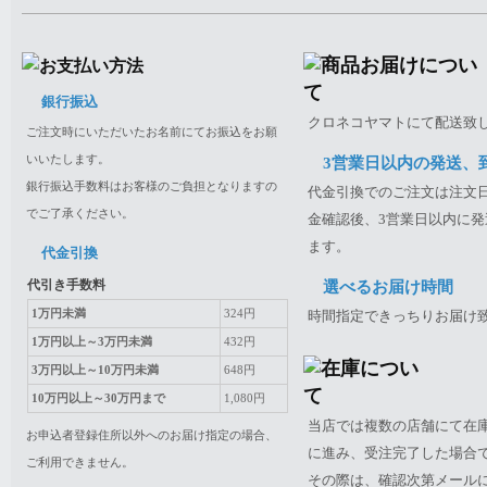
銀行振込
クロネコヤマトにて配送致
ご注文時にいただいたお名前にてお振込をお願
いいたします。
3営業日以内の発送、
銀行振込手数料はお客様のご負担となりますの
代金引換でのご注文は注文日
でご了承ください。
金確認後、3営業日以内に発
ます。
代金引換
代引き手数料
選べるお届け時間
1万円未満
324円
時間指定できっちりお届け
1万円以上～3万円未満
432円
3万円以上～10万円未満
648円
10万円以上～30万円まで
1,080円
当店では複数の店舗にて在
お申込者登録住所以外へのお届け指定の場合、
に進み、受注完了した場合
ご利用できません。
その際は、確認次第メール