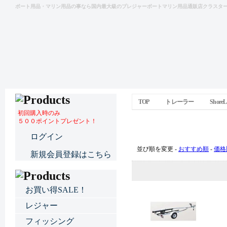
ボート用品・マリン用品の事なら国内最大級のプレジャーボートマリン用品通販店クラスタ
TOP
トレーラー
Shor
初回購入時のみ
５００ポイントプレゼント！
ShoreLand'r（ショア
ログイン
並び順を変更 -
おすすめ順
-
価格
新規会員登録はこちら
お買い得SALE！
レジャー
フィッシング