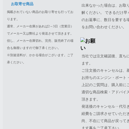
お取寄せ商品
出来なかった場合は、お取
掲載されていない商品のお取り寄せも行ってお
解ください。 できるだけ
ります。
のお返事に、数日を要する
通常、メーカー在庫があれば2～3日（営業日）
をお問い合わせください。
でメーカー又は弊社より発送させて頂きます。
但し、メーカー在庫切れ、完売、販売終了の場
合も御座いますので御了承ください。
※別途送料が、かかる場合がございます。ご了
当社では注文確認後、直ち
承ください。
ます。
ご注文後のキャンセルは、
お持ちのエンジン・ボート・P
上記のご質問は、購入前に
適切な商品検索・アドバイ
頂きます。
発送後のキャンセル・代引
経費をご請求させていただ
尚、不在にて商品が戻って
ます事をご了承下さい。