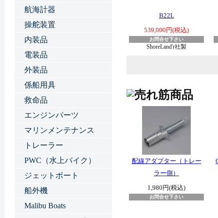
航海計器
B22L
操舵装置
539,000円(税込)
内装品
お問合せ下さい
ShoreLand'r社製
電装品
外装品
係船用具
救命品
エンジンパーツ
マリンメンテナンス
トレーラー
PWC（水上バイク）
配線アダプター（トレー
ラー側）
ジェットボート
1,980円(税込)
船外機
お問合せ下さい
Malibu Boats