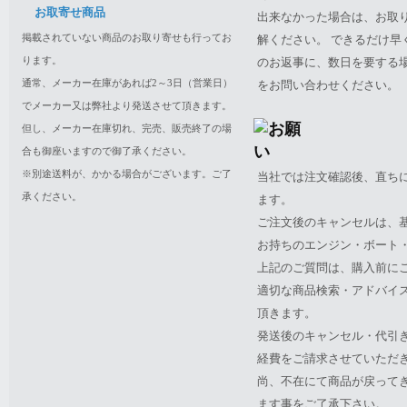
お取寄せ商品
出来なかった場合は、お取
掲載されていない商品のお取り寄せも行ってお
解ください。 できるだけ
ります。
のお返事に、数日を要する
通常、メーカー在庫があれば2～3日（営業日）
をお問い合わせください。
でメーカー又は弊社より発送させて頂きます。
但し、メーカー在庫切れ、完売、販売終了の場
合も御座いますので御了承ください。
※別途送料が、かかる場合がございます。ご了
当社では注文確認後、直ち
承ください。
ます。
ご注文後のキャンセルは、
お持ちのエンジン・ボート・P
上記のご質問は、購入前に
適切な商品検索・アドバイ
頂きます。
発送後のキャンセル・代引
経費をご請求させていただ
尚、不在にて商品が戻って
ます事をご了承下さい。