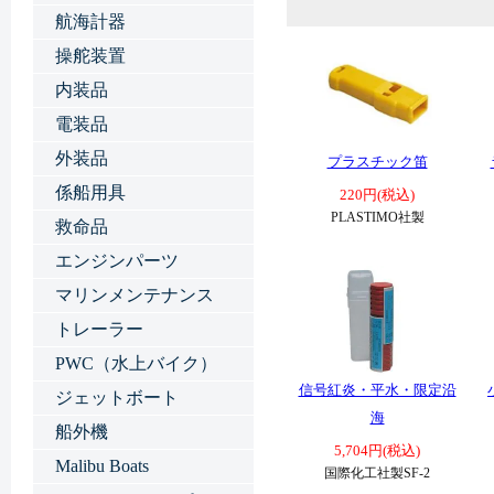
航海計器
操舵装置
内装品
電装品
外装品
プラスチック笛
係船用具
220円(税込)
PLASTIMO社製
救命品
エンジンパーツ
マリンメンテナンス
トレーラー
PWC（水上バイク）
信号紅炎・平水・限定沿
ジェットボート
海
船外機
5,704円(税込)
Malibu Boats
国際化工社製SF-2