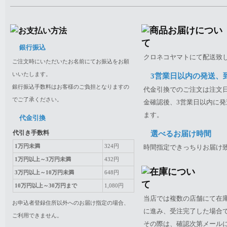
銀行振込
クロネコヤマトにて配送致
ご注文時にいただいたお名前にてお振込をお願
いいたします。
3営業日以内の発送、
銀行振込手数料はお客様のご負担となりますの
代金引換でのご注文は注文日
でご了承ください。
金確認後、3営業日以内に発
ます。
代金引換
代引き手数料
選べるお届け時間
1万円未満
324円
時間指定できっちりお届け
1万円以上～3万円未満
432円
3万円以上～10万円未満
648円
10万円以上～30万円まで
1,080円
当店では複数の店舗にて在
お申込者登録住所以外へのお届け指定の場合、
に進み、受注完了した場合
ご利用できません。
その際は、確認次第メール