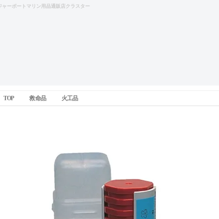
ジャーボートマリン用品通販店クラスター
TOP
救命品
火工品
信号紅炎・平水・限定沿海