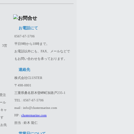
お電話にて
0567-67-5706
平日9時から18時まで。
、3営
お電話以外にも、FAX、メールなどで
もお問い合わせを承っております。
連絡先
株式会社CLUSTER
〒498-0801
三重県桑名郡木曽岬町加路戸235-1
受注
TEL : 0567-67-5706
ール
mail : info@clustermarine.com
はキャ
HP :
clustermarine.com
ます
担当 : 鈴木 龍仁
、お先
営業日について