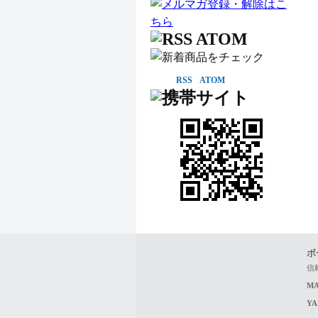
RSS
ATOM
ボ
信
MA
Y