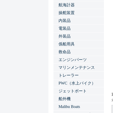
航海計器
操舵装置
内装品
電装品
外装品
係船用具
救命品
エンジンパーツ
マリンメンテナンス
トレーラー
PWC（水上バイク）
ジェットボート
船外機
Malibu Boats