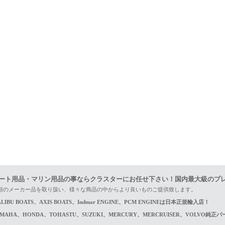
ート用品・マリン用品の事ならクラスターにお任せ下さい！国内最大級のプ
頼のメーカー品を取り扱い、様々な商品の中からより良いものご提供致します。
LIBU BOATS、AXIS BOATS、Indmar ENGINE、PCM ENGINEは日本正規輸入店！
AMAHA、HONDA、TOHASTU、SUZUKI、MERCURY、MERCRUISER、VOLVO純