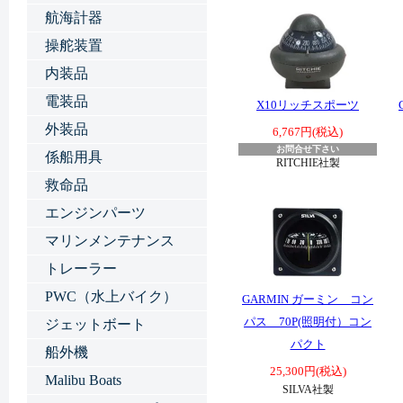
航海計器
操舵装置
内装品
電装品
X10リッチスポーツ
外装品
6,767円(税込)
お問合せ下さい
係船用具
RITCHIE社製
救命品
エンジンパーツ
マリンメンテナンス
トレーラー
PWC（水上バイク）
GARMIN ガーミン コン
パス 70P(照明付）コン
ジェットボート
パクト
船外機
25,300円(税込)
Malibu Boats
SILVA社製