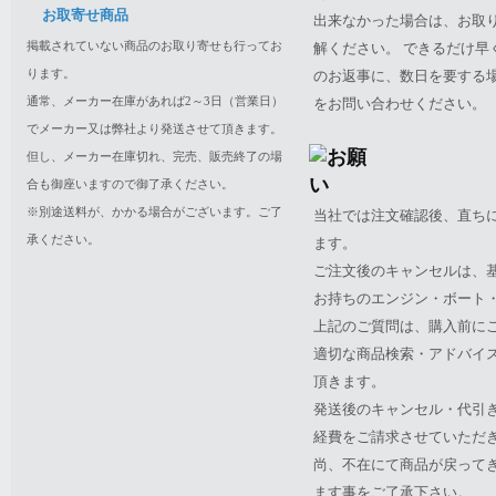
お取寄せ商品
出来なかった場合は、お取
掲載されていない商品のお取り寄せも行ってお
解ください。 できるだけ
ります。
のお返事に、数日を要する
通常、メーカー在庫があれば2～3日（営業日）
をお問い合わせください。
でメーカー又は弊社より発送させて頂きます。
但し、メーカー在庫切れ、完売、販売終了の場
合も御座いますので御了承ください。
※別途送料が、かかる場合がございます。ご了
当社では注文確認後、直ち
承ください。
ます。
ご注文後のキャンセルは、
お持ちのエンジン・ボート・P
上記のご質問は、購入前に
適切な商品検索・アドバイ
頂きます。
発送後のキャンセル・代引
経費をご請求させていただ
尚、不在にて商品が戻って
ます事をご了承下さい。