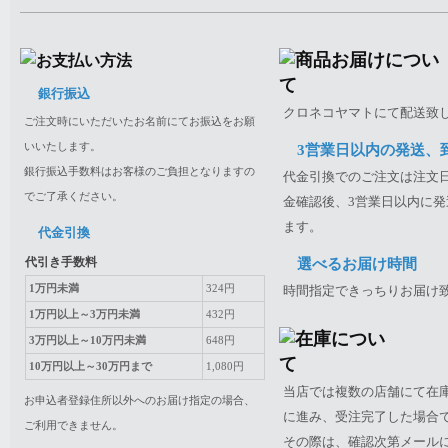
銀行振込
クロネコヤマトにて配送致
ご注文時にいただいたお名前にてお振込をお願
いいたします。
3営業日以内の発送、
銀行振込手数料はお客様のご負担となりますの
代金引換でのご注文は注文日
でご了承ください。
金確認後、3営業日以内に発
ます。
代金引換
代引き手数料
選べるお届け時間
1万円未満
324円
時間指定できっちりお届け
1万円以上～3万円未満
432円
3万円以上～10万円未満
648円
10万円以上～30万円まで
1,080円
当店では複数の店舗にて在
お申込者登録住所以外へのお届け指定の場合、
に進み、受注完了した場合
ご利用できません。
その際は、確認次第メール