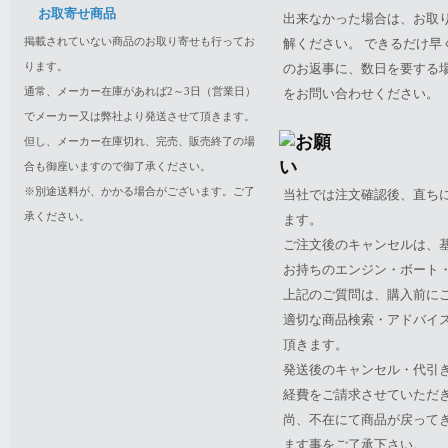
お取寄せ商品
出来なかった場合は、お取
掲載されていない商品のお取り寄せも行ってお
解ください。 できるだけ
ります。
のお返事に、数日を要する
通常、メーカー在庫があれば2～3日（営業日）
をお問い合わせください。
でメーカー又は弊社より発送させて頂きます。
但し、メーカー在庫切れ、完売、販売終了の場
合も御座いますので御了承ください。
※別途送料が、かかる場合がございます。ご了
当社では注文確認後、直ち
承ください。
ます。
ご注文後のキャンセルは、
お持ちのエンジン・ボート・P
上記のご質問は、購入前に
適切な商品検索・アドバイ
頂きます。
発送後のキャンセル・代引
経費をご請求させていただ
尚、不在にて商品が戻って
ます事をご了承下さい。