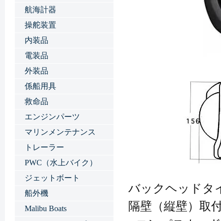
航海計器
操舵装置
内装品
電装品
外装品
係船用具
救命品
エンジンパーツ
マリンメンテナンス
トレーラー
PWC（水上バイク）
ジェットボート
バックヘッドタ
船外機
隔壁（縦壁）取
Malibu Boats