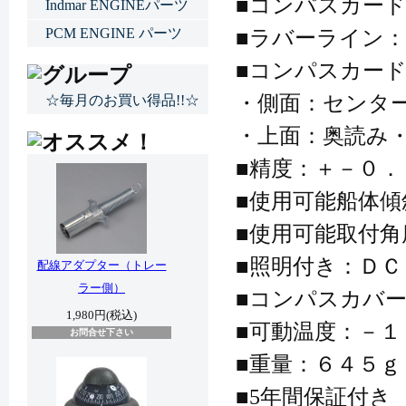
■コンパスカー
Indmar ENGINEパーツ
PCM ENGINE パーツ
■ラバーライン
■コンパスカー
・側面：センタ
☆毎月のお買い得品!!☆
・上面：奥読み
■精度：＋－０．
■使用可能船体
■使用可能取付
■照明付き：Ｄ
配線アダプター（トレー
ラー側）
■コンパスカバ
1,980円(税込)
■可動温度：－１
お問合せ下さい
■重量：６４５ｇ
■5年間保証付き