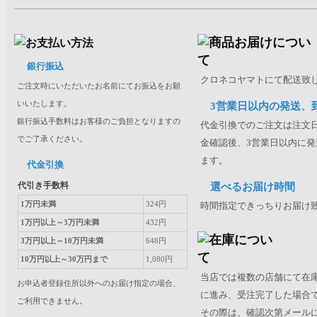
銀行振込
クロネコヤマトにて配送致
ご注文時にいただいたお名前にてお振込をお願
いいたします。
3営業日以内の発送、
銀行振込手数料はお客様のご負担となりますの
代金引換でのご注文は注文日
でご了承ください。
金確認後、3営業日以内に発
ます。
代金引換
代引き手数料
選べるお届け時間
1万円未満
324円
時間指定できっちりお届け
1万円以上～3万円未満
432円
3万円以上～10万円未満
648円
10万円以上～30万円まで
1,080円
当店では複数の店舗にて在
お申込者登録住所以外へのお届け指定の場合、
に進み、受注完了した場合
ご利用できません。
その際は、確認次第メール