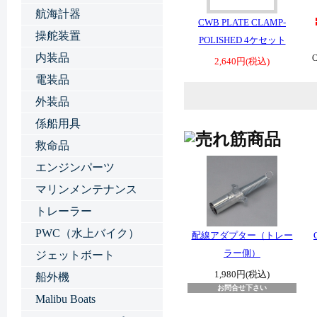
航海計器
CWB PLATE CLAMP-
操舵装置
POLISHED 4ケセット
内装品
2,640円(税込)
電装品
外装品
係船用具
救命品
エンジンパーツ
マリンメンテナンス
トレーラー
PWC（水上バイク）
配線アダプター（トレー
ラー側）
ジェットボート
1,980円(税込)
船外機
お問合せ下さい
Malibu Boats