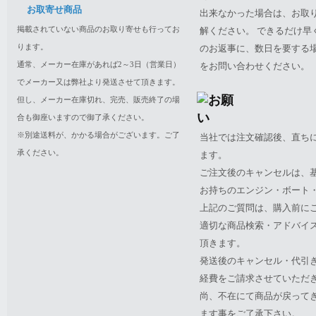
お取寄せ商品
出来なかった場合は、お取
掲載されていない商品のお取り寄せも行ってお
解ください。 できるだけ
ります。
のお返事に、数日を要する
通常、メーカー在庫があれば2～3日（営業日）
をお問い合わせください。
でメーカー又は弊社より発送させて頂きます。
但し、メーカー在庫切れ、完売、販売終了の場
合も御座いますので御了承ください。
※別途送料が、かかる場合がございます。ご了
当社では注文確認後、直ち
承ください。
ます。
ご注文後のキャンセルは、
お持ちのエンジン・ボート・P
上記のご質問は、購入前に
適切な商品検索・アドバイ
頂きます。
発送後のキャンセル・代引
経費をご請求させていただ
尚、不在にて商品が戻って
ます事をご了承下さい。