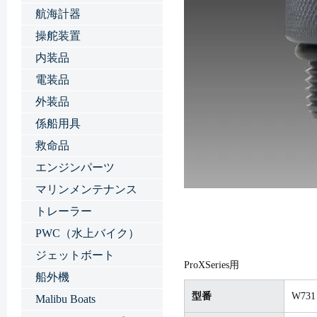
航海計器
操舵装置
内装品
電装品
外装品
係船用具
救命品
エンジンパーツ
マリンメンテナンス
トレーラー
PWC（水上バイク）
ジェットボート
ProXSeries用
船外機
型番
W731
Malibu Boats