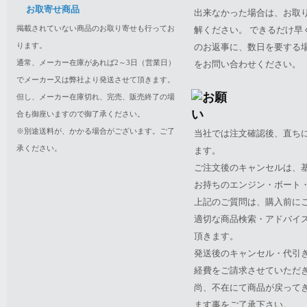
お取寄せ商品
出来なかった場合は、お取
掲載されていない商品のお取り寄せも行ってお
解ください。 できるだけ
ります。
のお返事に、数日を要する
通常、メーカー在庫があれば2～3日（営業日）
をお問い合わせください。
でメーカー又は弊社より発送させて頂きます。
但し、メーカー在庫切れ、完売、販売終了の場
合も御座いますので御了承ください。
※別途送料が、かかる場合がございます。ご了
当社では注文確認後、直ち
承ください。
ます。
ご注文後のキャンセルは、
お持ちのエンジン・ボート・P
上記のご質問は、購入前に
適切な商品検索・アドバイ
頂きます。
発送後のキャンセル・代引
経費をご請求させていただ
尚、不在にて商品が戻って
ます事をご了承下さい。