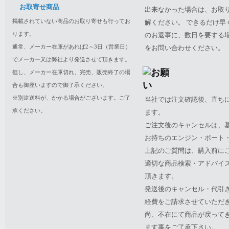
お取寄せ商品
出来なかった場合は、お取
掲載されていない商品のお取り寄せも行ってお
解ください。 できるだけ
ります。
のお返事に、数日を要する
通常、メーカー在庫があれば2～3日（営業日）
をお問い合わせください。
でメーカー又は弊社より発送させて頂きます。
但し、メーカー在庫切れ、完売、販売終了の場
合も御座いますので御了承ください。
※別途送料が、かかる場合がございます。ご了
当社では注文確認後、直ち
承ください。
ます。
ご注文後のキャンセルは、
お持ちのエンジン・ボート・P
上記のご質問は、購入前に
適切な商品検索・アドバイ
頂きます。
発送後のキャンセル・代引
経費をご請求させていただ
尚、不在にて商品が戻って
ます事をご了承下さい。