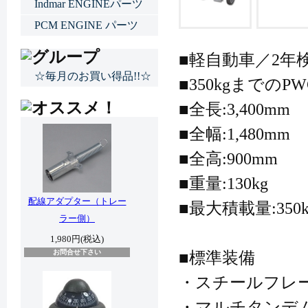
Indmar ENGINEパーツ
PCM ENGINE パーツ
■軽自動車／2年
☆毎月のお買い得品!!☆
■350kgまでのP
■全長:3,400mm
■全幅:1,480mm
■全高:900mm
■重量:130kg
配線アダプター（トレー
■最大積載量:350k
ラー側）
1,980円(税込)
お問合せ下さい
■標準装備
・スチールフレ
・マルチタンデ