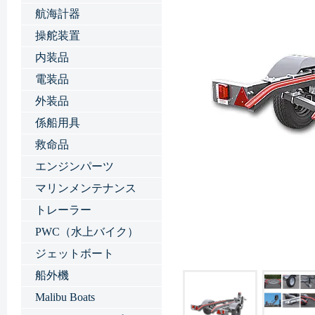
航海計器
操舵装置
内装品
電装品
外装品
係船用具
救命品
エンジンパーツ
マリンメンテナンス
トレーラー
PWC（水上バイク）
ジェットボート
船外機
Malibu Boats