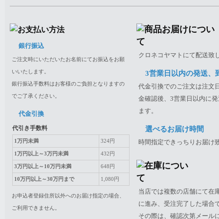
銀行振込
クロネコヤマトにて配送致
ご注文時にいただいたお名前にてお振込をお願
いいたします。
3営業日以内の発送、
銀行振込手数料はお客様のご負担となりますの
代金引換でのご注文は注文日
でご了承ください。
金確認後、3営業日以内に発
ます。
代金引換
代引き手数料
選べるお届け時間
1万円未満
324円
時間指定できっちりお届け
1万円以上～3万円未満
432円
3万円以上～10万円未満
648円
10万円以上～30万円まで
1,080円
当店では複数の店舗にて在
お申込者登録住所以外へのお届け指定の場合、
に進み、受注完了した場合
ご利用できません。
その際は、確認次第メール