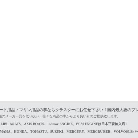
ート用品・マリン用品の事ならクラスターにお任せ下さい！国内最大級のプ
頼のメーカー品を取り扱い、様々な商品の中からより良いものご提供致します。
LIBU BOATS、AXIS BOATS、Indmar ENGINE、PCM ENGINEは日本正規輸入店！
AMAHA、HONDA、TOHASTU、SUZUKI、MERCURY、MERCRUISER、VOLVO純