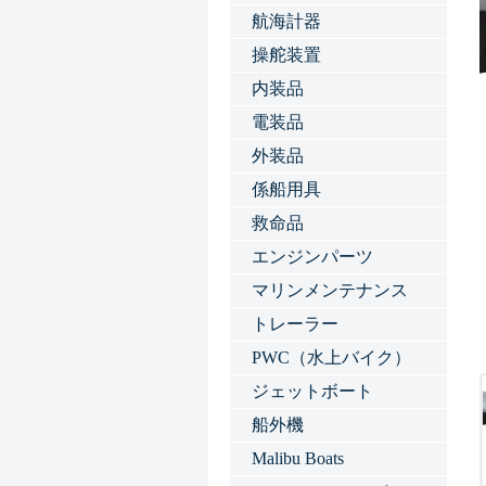
航海計器
操舵装置
内装品
電装品
外装品
係船用具
救命品
エンジンパーツ
マリンメンテナンス
トレーラー
PWC（水上バイク）
ジェットボート
船外機
Malibu Boats