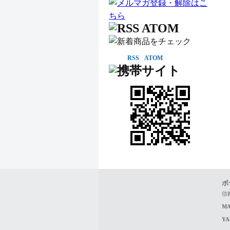
RSS
ATOM
ボ
信
MA
Y