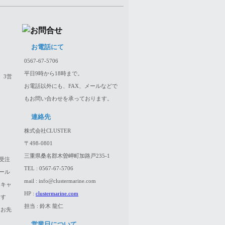
お電話にて
0567-67-5706
平日9時から18時まで。
、3営
お電話以外にも、FAX、メールなどで
もお問い合わせを承っております。
連絡先
株式会社CLUSTER
〒498-0801
三重県桑名郡木曽岬町加路戸235-1
受注
TEL : 0567-67-5706
ール
mail : info@clustermarine.com
はキャ
HP :
clustermarine.com
ます
担当 : 鈴木 龍仁
、お先
営業日について