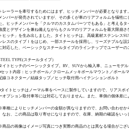
トレーラーを牽引するためにはまず、ヒッチメンバーが必要となります
メンバーが発売されていますが、その多くが車のリアフォルムを犠牲に
た。ヒッチメンバーを「クルマのカスタムパーツでもある」と考えるタ
強度とデザインを兼ね備えながらもクルマのリアフォルムを最大限崩さ
トヒッチ」を生み出しました。タイトヒッチは、高級素材ステンレスSUS
ンレスのタイプⅠをはじめ、一部スチールを採用し、リーズナブルな設
に対応した、ベーシックなスチールタイプのラインナップでユーザーの
STEEL TYPE(スチールタイプ）
タイトヒッチのベーシックタイプ。RV、SUVから輸入車、ニューモデ
■セット内容：ヒッチボール／クロームメッキボールマウント／ボールマ
配線コネクター／結線タップ／ヒッチ取付用ハイテンションボルト
■タイトヒッチはノーマル車をベースに製作していますので、リアスポ
ーオプション取付車等には対応しておりません。また、車側の個体差に
※車種によりヒッチメンバーの金額が異なりますので、お問い合わせか
なお、この商品は取り寄せになりますので、在庫、納期の確認をいっ
※商品の画像はイメージ写真につき実際の商品のとは異なる場合がござ