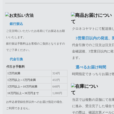
銀行振込
クロネコヤマトにて配送致
ご注文時にいただいたお名前にてお振込をお願
いいたします。
3営業日以内の発送、
銀行振込手数料はお客様のご負担となりますの
代金引換でのご注文は注文日
でご了承ください。
金確認後、3営業日以内に発
ます。
代金引換
代引き手数料
選べるお届け時間
1万円未満
324円
時間指定できっちりお届け
1万円以上～3万円未満
432円
3万円以上～10万円未満
648円
10万円以上～30万円まで
1,080円
当店では複数の店舗にて在
お申込者登録住所以外へのお届け指定の場合、
に進み、受注完了した場合
ご利用できません。
その際は、確認次第メール