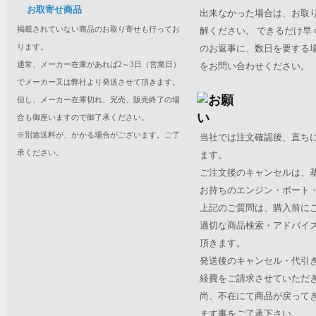
お取寄せ商品
出来なかった場合は、お取
掲載されていない商品のお取り寄せも行ってお
解ください。 できるだけ
ります。
のお返事に、数日を要する
通常、メーカー在庫があれば2～3日（営業日）
をお問い合わせください。
でメーカー又は弊社より発送させて頂きます。
但し、メーカー在庫切れ、完売、販売終了の場
合も御座いますので御了承ください。
※別途送料が、かかる場合がございます。ご了
当社では注文確認後、直ち
承ください。
ます。
ご注文後のキャンセルは、
お持ちのエンジン・ボート・P
上記のご質問は、購入前に
適切な商品検索・アドバイ
頂きます。
発送後のキャンセル・代引
経費をご請求させていただ
尚、不在にて商品が戻って
ます事をご了承下さい。