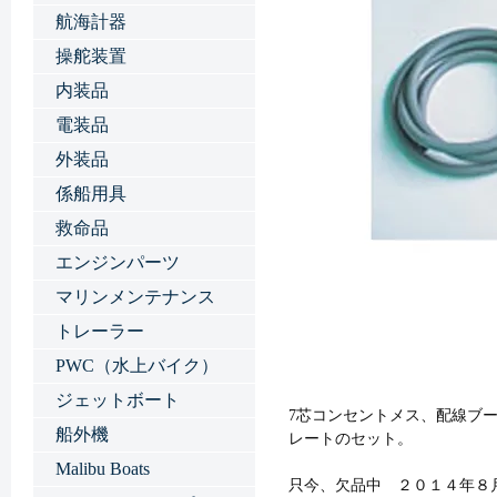
航海計器
操舵装置
内装品
電装品
外装品
係船用具
救命品
エンジンパーツ
マリンメンテナンス
トレーラー
PWC（水上バイク）
ジェットボート
7芯コンセントメス、配線ブー
船外機
レートのセット。
Malibu Boats
只今、欠品中 ２０１４年８