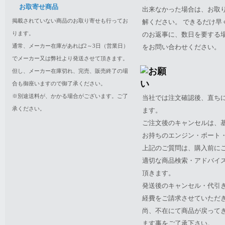
お取寄せ商品
出来なかった場合は、お取
掲載されていない商品のお取り寄せも行ってお
解ください。 できるだけ
ります。
のお返事に、数日を要する
通常、メーカー在庫があれば2～3日（営業日）
をお問い合わせください。
でメーカー又は弊社より発送させて頂きます。
但し、メーカー在庫切れ、完売、販売終了の場
合も御座いますので御了承ください。
※別途送料が、かかる場合がございます。ご了
当社では注文確認後、直ち
承ください。
ます。
ご注文後のキャンセルは、
お持ちのエンジン・ボート・P
上記のご質問は、購入前に
適切な商品検索・アドバイ
頂きます。
発送後のキャンセル・代引
経費をご請求させていただ
尚、不在にて商品が戻って
ます事をご了承下さい。