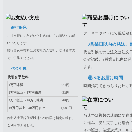
銀行振込
クロネコヤマトにて配送致
ご注文時にいただいたお名前にてお振込をお願
いいたします。
3営業日以内の発送、
銀行振込手数料はお客様のご負担となりますの
代金引換でのご注文は注文日
でご了承ください。
金確認後、3営業日以内に発
ます。
代金引換
代引き手数料
選べるお届け時間
1万円未満
324円
時間指定できっちりお届け
1万円以上～3万円未満
432円
3万円以上～10万円未満
648円
10万円以上～30万円まで
1,080円
当店では複数の店舗にて在
お申込者登録住所以外へのお届け指定の場合、
に進み、受注完了した場合
ご利用できません。
その際は、確認次第メール