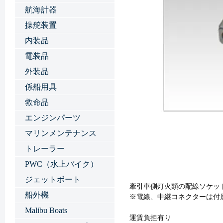
航海計器
操舵装置
内装品
電装品
外装品
係船用具
救命品
エンジンパーツ
マリンメンテナンス
トレーラー
PWC（水上バイク）
ジェットボート
牽引車側灯火類の配線ソケッ
船外機
※電線、中継コネクターは付
Malibu Boats
運賃負担有り