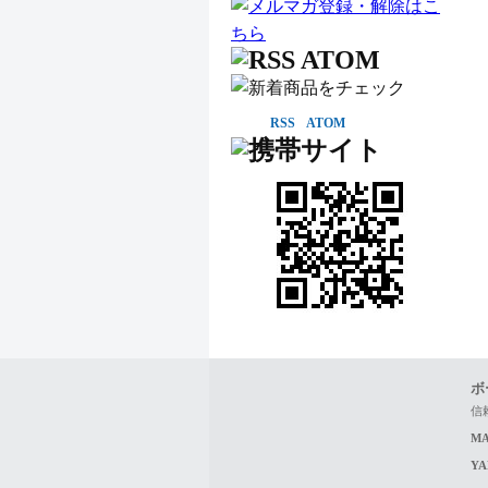
RSS
ATOM
ボ
信
MA
Y