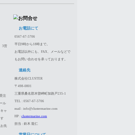
お電話にて
0567-67-5706
平日9時から18時まで。
、3営
お電話以外にも、FAX、メールなどで
もお問い合わせを承っております。
連絡先
株式会社CLUSTER
〒498-0801
三重県桑名郡木曽岬町加路戸235-1
受注
TEL : 0567-67-5706
ール
mail : info@clustermarine.com
はキャ
HP :
clustermarine.com
ます
担当 : 鈴木 龍仁
、お先
営業日について