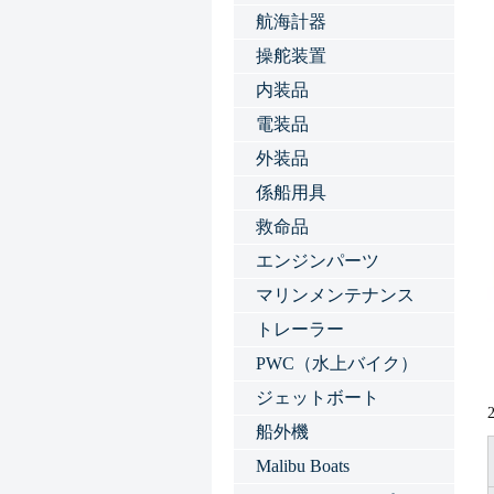
航海計器
操舵装置
内装品
電装品
外装品
係船用具
救命品
エンジンパーツ
マリンメンテナンス
トレーラー
PWC（水上バイク）
ジェットボート
船外機
Malibu Boats