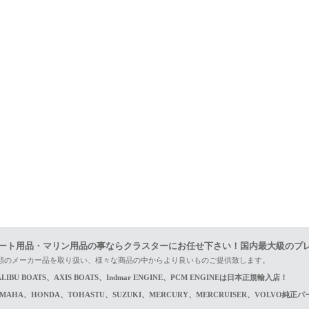
ート用品・マリン用品の事ならクラスターにお任せ下さい！国内最大級のプ
頼のメーカー品を取り扱い、様々な商品の中からより良いものご提供致します。
LIBU BOATS、AXIS BOATS、Indmar ENGINE、PCM ENGINEは日本正規輸入店！
AMAHA、HONDA、TOHASTU、SUZUKI、MERCURY、MERCRUISER、VOLVO純