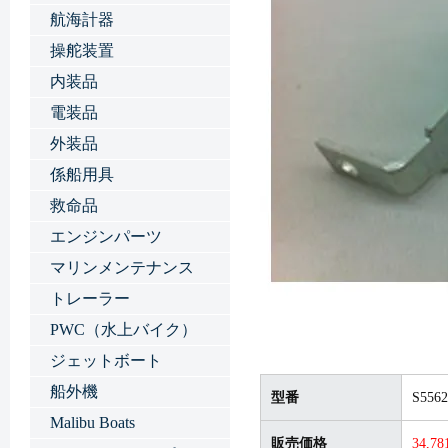
航海計器
操舵装置
内装品
電装品
外装品
係船用具
救命品
エンジンパーツ
マリンメンテナンス
トレーラー
PWC（水上バイク）
ジェットボート
船外機
型番
S5562
Malibu Boats
販売価格
34,7