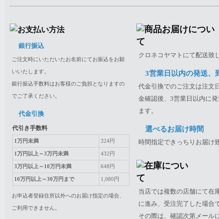
銀行振込
クロネコヤマトにて配送致
ご注文時にいただいたお名前にてお振込をお願
いいたします。
3営業日以内の発送、
銀行振込手数料はお客様のご負担となりますの
代金引換でのご注文は注文日
でご了承ください。
金確認後、3営業日以内に発
ます。
代金引換
代引き手数料
選べるお届け時間
1万円未満
324円
時間指定できっちりお届け
1万円以上～3万円未満
432円
3万円以上～10万円未満
648円
10万円以上～30万円まで
1,080円
当店では複数の店舗にて在
お申込者登録住所以外へのお届け指定の場合、
に進み、受注完了した場合
ご利用できません。
その際は、確認次第メール