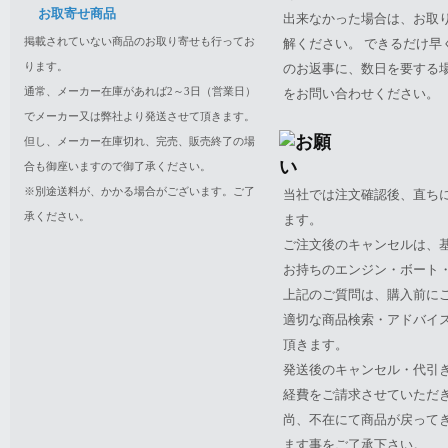
お取寄せ商品
出来なかった場合は、お取
掲載されていない商品のお取り寄せも行ってお
解ください。 できるだけ
ります。
のお返事に、数日を要する
通常、メーカー在庫があれば2～3日（営業日）
をお問い合わせください。
でメーカー又は弊社より発送させて頂きます。
但し、メーカー在庫切れ、完売、販売終了の場
合も御座いますので御了承ください。
※別途送料が、かかる場合がございます。ご了
当社では注文確認後、直ち
承ください。
ます。
ご注文後のキャンセルは、
お持ちのエンジン・ボート・P
上記のご質問は、購入前に
適切な商品検索・アドバイ
頂きます。
発送後のキャンセル・代引
経費をご請求させていただ
尚、不在にて商品が戻って
ます事をご了承下さい。