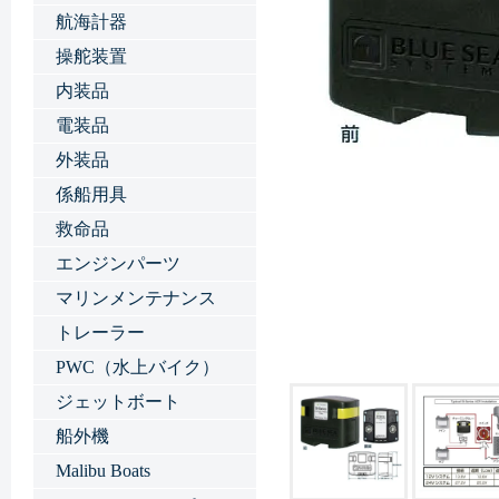
航海計器
操舵装置
内装品
電装品
外装品
係船用具
救命品
エンジンパーツ
マリンメンテナンス
トレーラー
PWC（水上バイク）
ジェットボート
船外機
Malibu Boats