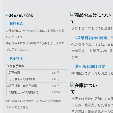
銀行振込
クロネコヤマトにて配送致
ご注文時にいただいたお名前にてお振込をお願
いいたします。
3営業日以内の発送、
銀行振込手数料はお客様のご負担となりますの
代金引換でのご注文は注文日
でご了承ください。
金確認後、3営業日以内に発
ます。
代金引換
代引き手数料
選べるお届け時間
1万円未満
324円
時間指定できっちりお届け
1万円以上～3万円未満
432円
3万円以上～10万円未満
648円
10万円以上～30万円まで
1,080円
当店では複数の店舗にて在
お申込者登録住所以外へのお届け指定の場合、
に進み、受注完了した場合
ご利用できません。
その際は、確認次第メール