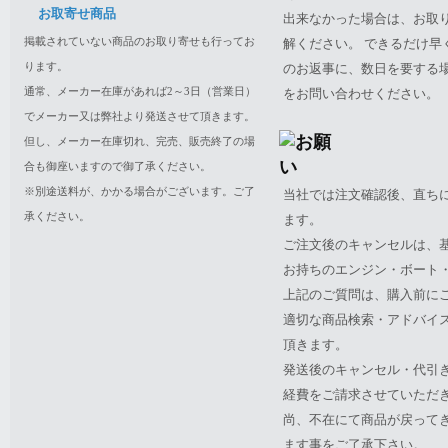
お取寄せ商品
出来なかった場合は、お取
掲載されていない商品のお取り寄せも行ってお
解ください。 できるだけ
ります。
のお返事に、数日を要する
通常、メーカー在庫があれば2～3日（営業日）
をお問い合わせください。
でメーカー又は弊社より発送させて頂きます。
但し、メーカー在庫切れ、完売、販売終了の場
合も御座いますので御了承ください。
※別途送料が、かかる場合がございます。ご了
当社では注文確認後、直ち
承ください。
ます。
ご注文後のキャンセルは、
お持ちのエンジン・ボート・P
上記のご質問は、購入前に
適切な商品検索・アドバイ
頂きます。
発送後のキャンセル・代引
経費をご請求させていただ
尚、不在にて商品が戻って
ます事をご了承下さい。