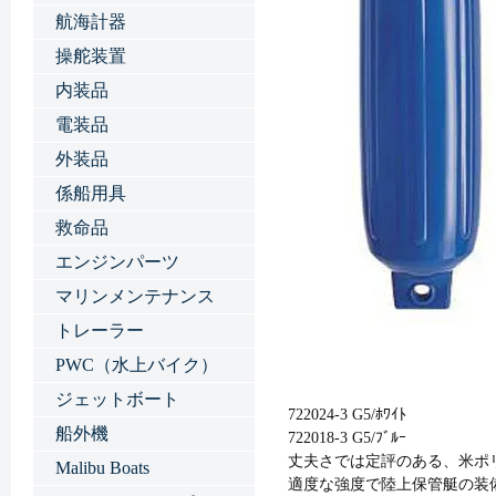
航海計器
操舵装置
内装品
電装品
外装品
係船用具
救命品
エンジンパーツ
マリンメンテナンス
トレーラー
PWC（水上バイク）
ジェットボート
722024-3 G5/ﾎﾜｲﾄ
船外機
722018-3 G5/ﾌﾞﾙｰ
丈夫さでは定評のある、米ポ
Malibu Boats
適度な強度で陸上保管艇の装