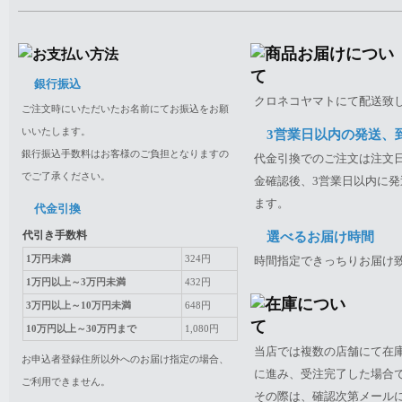
銀行振込
クロネコヤマトにて配送致
ご注文時にいただいたお名前にてお振込をお願
いいたします。
3営業日以内の発送、
銀行振込手数料はお客様のご負担となりますの
代金引換でのご注文は注文日
でご了承ください。
金確認後、3営業日以内に発
ます。
代金引換
代引き手数料
選べるお届け時間
1万円未満
324円
時間指定できっちりお届け
1万円以上～3万円未満
432円
3万円以上～10万円未満
648円
10万円以上～30万円まで
1,080円
当店では複数の店舗にて在
お申込者登録住所以外へのお届け指定の場合、
に進み、受注完了した場合
ご利用できません。
その際は、確認次第メール