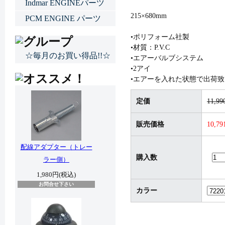
Indmar ENGINEパーツ
215×680mm
PCM ENGINE パーツ
•ポリフォーム社製
•材質：P.V.C
☆毎月のお買い得品!!☆
•エアーバルブシステム
•2アイ
•エアーを入れた状態で出荷
定価
11,9
販売価格
10,7
配線アダプター（トレー
購入数
ラー側）
1,980円(税込)
お問合せ下さい
カラー