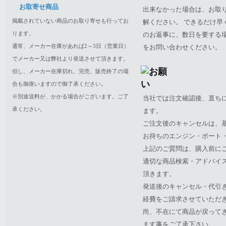
お取寄せ商品
出来なかった場合は、お取
掲載されていない商品のお取り寄せも行ってお
解ください。 できるだけ
ります。
のお返事に、数日を要する
通常、メーカー在庫があれば2～3日（営業日）
をお問い合わせください。
でメーカー又は弊社より発送させて頂きます。
但し、メーカー在庫切れ、完売、販売終了の場
合も御座いますので御了承ください。
※別途送料が、かかる場合がございます。ご了
当社では注文確認後、直ち
承ください。
ます。
ご注文後のキャンセルは、
お持ちのエンジン・ボート・P
上記のご質問は、購入前に
適切な商品検索・アドバイ
頂きます。
発送後のキャンセル・代引
経費をご請求させていただ
尚、不在にて商品が戻って
ます事をご了承下さい。