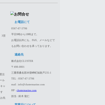
お電話にて
0567-67-5706
平日9時から18時まで。
、3営
お電話以外にも、FAX、メールなどで
もお問い合わせを承っております。
連絡先
株式会社CLUSTER
〒498-0801
三重県桑名郡木曽岬町加路戸235-1
受注
TEL : 0567-67-5706
ール
mail : info@clustermarine.com
はキャ
HP :
clustermarine.com
ます
担当 : 鈴木 龍仁
、お先
営業日について