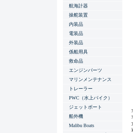
航海計器
操舵装置
内装品
電装品
外装品
係船用具
救命品
エンジンパーツ
マリンメンテナンス
トレーラー
PWC（水上バイク）
ジェットボート
船外機
Malibu Boats