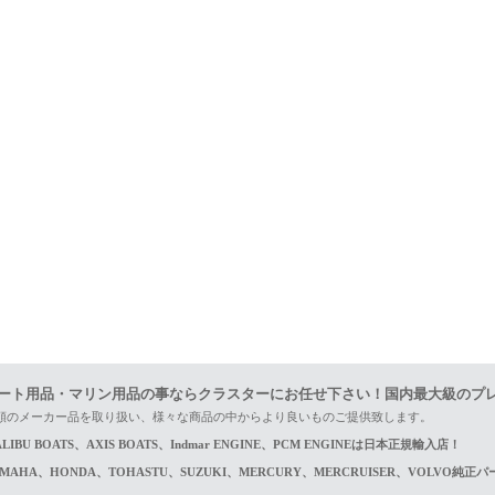
ート用品・マリン用品の事ならクラスターにお任せ下さい！国内最大級のプ
頼のメーカー品を取り扱い、様々な商品の中からより良いものご提供致します。
LIBU BOATS、AXIS BOATS、Indmar ENGINE、PCM ENGINEは日本正規輸入店！
AMAHA、HONDA、TOHASTU、SUZUKI、MERCURY、MERCRUISER、VOLVO純