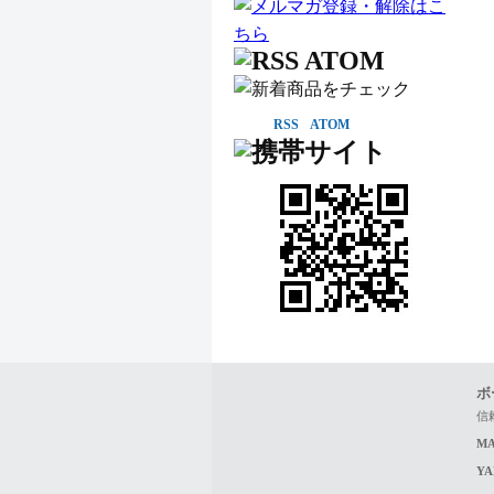
RSS
ATOM
ボ
信
MA
Y