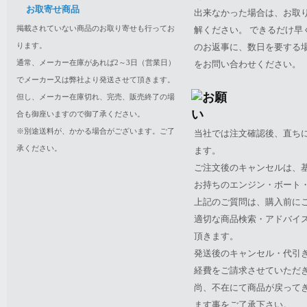
お取寄せ商品
出来なかった場合は、お取
掲載されていない商品のお取り寄せも行ってお
解ください。 できるだけ
ります。
のお返事に、数日を要する
通常、メーカー在庫があれば2～3日（営業日）
をお問い合わせください。
でメーカー又は弊社より発送させて頂きます。
但し、メーカー在庫切れ、完売、販売終了の場
合も御座いますので御了承ください。
※別途送料が、かかる場合がございます。ご了
当社では注文確認後、直ち
承ください。
ます。
ご注文後のキャンセルは、
お持ちのエンジン・ボート・P
上記のご質問は、購入前に
適切な商品検索・アドバイ
頂きます。
発送後のキャンセル・代引
経費をご請求させていただ
尚、不在にて商品が戻って
ます事をご了承下さい。