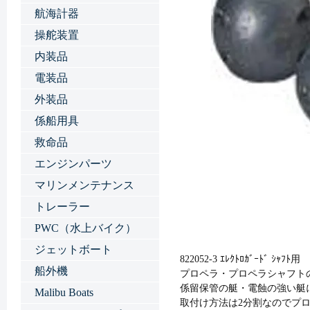
航海計器
操舵装置
内装品
電装品
外装品
係船用具
救命品
エンジンパーツ
マリンメンテナンス
トレーラー
PWC（水上バイク）
ジェットボート
822052-3 ｴﾚｸﾄﾛｶﾞｰﾄﾞ ｼｬﾌﾄ用 
船外機
プロペラ・プロペラシャフト
係留保管の艇・電蝕の強い艇
Malibu Boats
取付け方法は2分割なのでプ