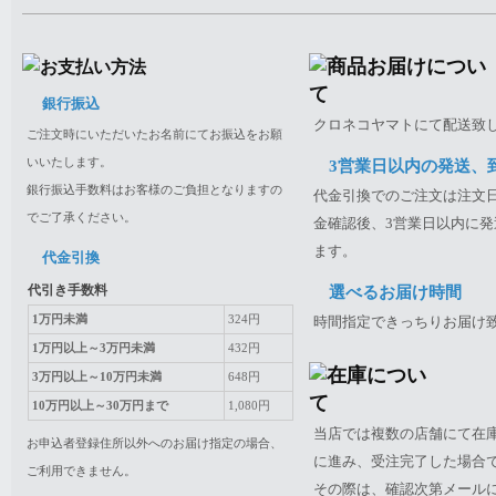
銀行振込
クロネコヤマトにて配送致
ご注文時にいただいたお名前にてお振込をお願
いいたします。
3営業日以内の発送、
銀行振込手数料はお客様のご負担となりますの
代金引換でのご注文は注文日
でご了承ください。
金確認後、3営業日以内に発
ます。
代金引換
代引き手数料
選べるお届け時間
1万円未満
324円
時間指定できっちりお届け
1万円以上～3万円未満
432円
3万円以上～10万円未満
648円
10万円以上～30万円まで
1,080円
当店では複数の店舗にて在
お申込者登録住所以外へのお届け指定の場合、
に進み、受注完了した場合
ご利用できません。
その際は、確認次第メール