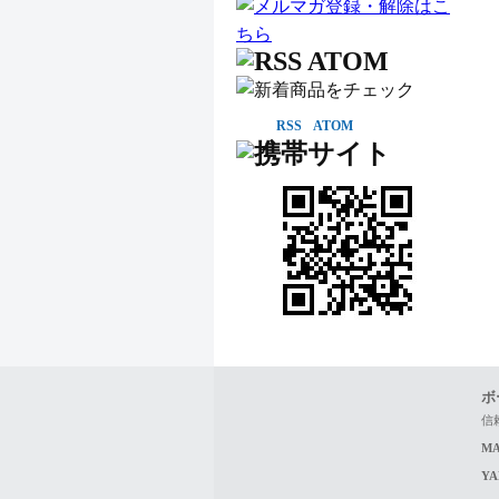
RSS
ATOM
ボ
信
MA
Y