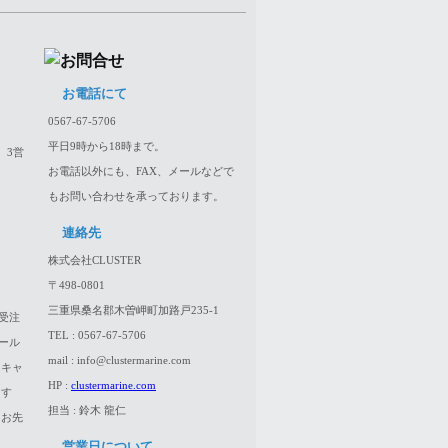
お電話にて
0567-67-5706
平日9時から18時まで。
、3営
お電話以外にも、FAX、メールなどで
もお問い合わせを承っております。
連絡先
株式会社CLUSTER
〒498-0801
三重県桑名郡木曽岬町加路戸235-1
受注
TEL : 0567-67-5706
ール
mail : info@clustermarine.com
はキャ
HP :
clustermarine.com
ます
担当 : 鈴木 龍仁
、お先
営業日について