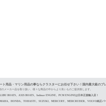
ート用品・マリン用品の事ならクラスターにお任せ下さい！国内最大級のプ
頼のメーカー品を取り扱い、様々な商品の中からより良いものご提供致します。
LIBU BOATS、AXIS BOATS、Indmar ENGINE、PCM ENGINEは日本正規輸入店！
AMAHA、HONDA、TOHASTU、SUZUKI、MERCURY、MERCRUISER、VOLVO純