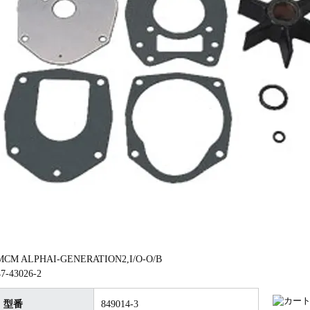
MCM ALPHAI-GENERATION2,I/O-O/B
47-43026-2
型番
849014-3