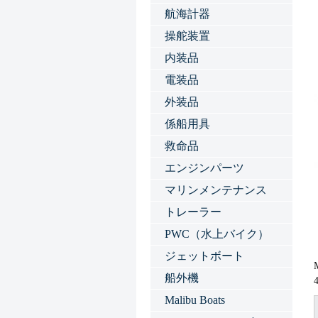
航海計器
操舵装置
内装品
電装品
外装品
係船用具
救命品
エンジンパーツ
マリンメンテナンス
トレーラー
PWC（水上バイク）
ジェットボート
船外機
Malibu Boats