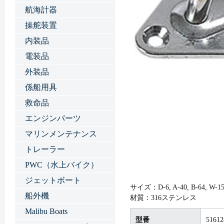
航海計器
操舵装置
内装品
電装品
外装品
係船用具
救命品
エンジンパーツ
マリンメンテナンス
トレーラー
PWC（水上バイク）
ジェットボート
サイズ：D-6, A-40, B-64, W-15
船外機
材質：316ステンレス
Malibu Boats
型番
51612