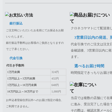
銀行振込
クロネコヤマトにて配送致
ご注文時にいただいたお名前にてお振込をお願
いいたします。
3営業日以内の発送、
銀行振込手数料はお客様のご負担となりますの
代金引換でのご注文は注文日
でご了承ください。
金確認後、3営業日以内に発
ます。
代金引換
代引き手数料
選べるお届け時間
1万円未満
324円
時間指定できっちりお届け
1万円以上～3万円未満
432円
3万円以上～10万円未満
648円
10万円以上～30万円まで
1,080円
当店では複数の店舗にて在
お申込者登録住所以外へのお届け指定の場合、
に進み、受注完了した場合
ご利用できません。
その際は、確認次第メール