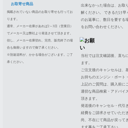
お取寄せ商品
出来なかった場合は、お取
掲載されていない商品のお取り寄せも行ってお
解ください。 できるだけ
ります。
のお返事に、数日を要する
通常、メーカー在庫があれば2～3日（営業日）
をお問い合わせください。
でメーカー又は弊社より発送させて頂きます。
但し、メーカー在庫切れ、完売、販売終了の場
合も御座いますので御了承ください。
※別途送料が、かかる場合がございます。ご了
当社では注文確認後、直ち
承ください。
ます。
ご注文後のキャンセルは、
お持ちのエンジン・ボート・P
上記のご質問は、購入前に
適切な商品検索・アドバイ
頂きます。
発送後のキャンセル・代引
経費をご請求させていただ
尚、不在にて商品が戻って
ます事をご了承下さい。