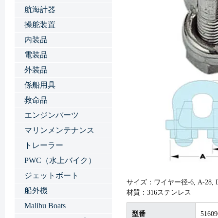
航海計器
操舵装置
内装品
電装品
外装品
係船用具
救命品
エンジンパーツ
マリンメンテナンス
トレーラー
PWC（水上バイク）
ジェットボート
サイズ：ワイヤー径-6, A-28, D-M6
船外機
材質：316ステンレス
Malibu Boats
型番
51609