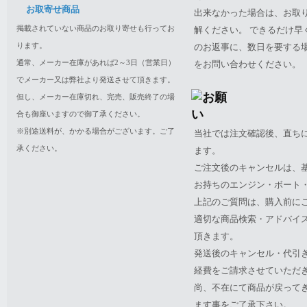
お取寄せ商品
出来なかった場合は、お取
掲載されていない商品のお取り寄せも行ってお
解ください。 できるだけ
ります。
のお返事に、数日を要する
通常、メーカー在庫があれば2～3日（営業日）
をお問い合わせください。
でメーカー又は弊社より発送させて頂きます。
但し、メーカー在庫切れ、完売、販売終了の場
合も御座いますので御了承ください。
※別途送料が、かかる場合がございます。ご了
当社では注文確認後、直ち
承ください。
ます。
ご注文後のキャンセルは、
お持ちのエンジン・ボート・P
上記のご質問は、購入前に
適切な商品検索・アドバイ
頂きます。
発送後のキャンセル・代引
経費をご請求させていただ
尚、不在にて商品が戻って
ます事をご了承下さい。