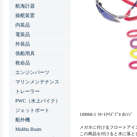
航海計器
操舵装置
内装品
電装品
外装品
係船用具
救命品
エンジンパーツ
マリンメンテナンス
トレーラー
PWC（水上バイク）
ジェットボート
149068-1 ﾌﾛｰﾄｱｲｽﾞﾌﾟﾛ ｵﾚﾝｼﾞ
船外機
メガネに付けるフロートアイ
Malibu Boats
この商品を付けると水に落と