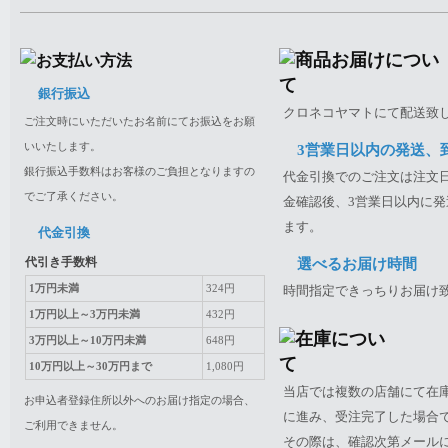
銀行振込
クロネコヤマトにて配送致
ご注文時にいただいたお名前にてお振込をお願
いいたします。
3営業日以内の発送、
銀行振込手数料はお客様のご負担となりますの
代金引換でのご注文は注文日
でご了承ください。
金確認後、3営業日以内に発
ます。
代金引換
代引き手数料
選べるお届け時間
1万円未満
324円
時間指定できっちりお届け
1万円以上～3万円未満
432円
3万円以上～10万円未満
648円
10万円以上～30万円まで
1,080円
当店では複数の店舗にて在
お申込者登録住所以外へのお届け指定の場合、
に進み、受注完了した場合
ご利用できません。
その際は、確認次第メール