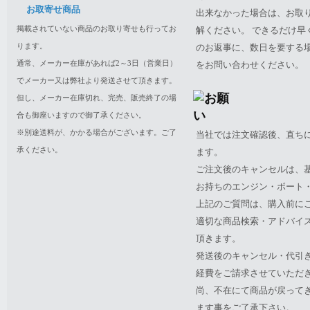
お取寄せ商品
出来なかった場合は、お取
掲載されていない商品のお取り寄せも行ってお
解ください。 できるだけ
ります。
のお返事に、数日を要する
通常、メーカー在庫があれば2～3日（営業日）
をお問い合わせください。
でメーカー又は弊社より発送させて頂きます。
但し、メーカー在庫切れ、完売、販売終了の場
合も御座いますので御了承ください。
※別途送料が、かかる場合がございます。ご了
当社では注文確認後、直ち
承ください。
ます。
ご注文後のキャンセルは、
お持ちのエンジン・ボート・P
上記のご質問は、購入前に
適切な商品検索・アドバイ
頂きます。
発送後のキャンセル・代引
経費をご請求させていただ
尚、不在にて商品が戻って
ます事をご了承下さい。