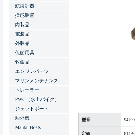
航海計器
操舵装置
内装品
電装品
外装品
係船用具
救命品
エンジンパーツ
マリンメンテナンス
トレーラー
PWC（水上バイク）
ジェットボート
船外機
型番
94709
Malibu Boats
定価
814