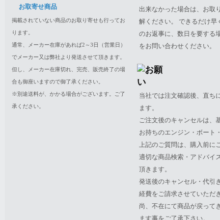
お取寄せ商品
出来なかった場合は、お取
掲載されていない商品のお取り寄せも行ってお
解ください。 できるだけ
ります。
のお返事に、数日を要する
通常、メーカー在庫があれば2～3日（営業日）
をお問い合わせください。
でメーカー又は弊社より発送させて頂きます。
但し、メーカー在庫切れ、完売、販売終了の場
合も御座いますので御了承ください。
※別途送料が、かかる場合がございます。ご了
当社では注文確認後、直ち
承ください。
ます。
ご注文後のキャンセルは、
お持ちのエンジン・ボート・P
上記のご質問は、購入前に
適切な商品検索・アドバイ
頂きます。
発送後のキャンセル・代引
経費をご請求させていただ
尚、不在にて商品が戻って
ます事をご了承下さい。