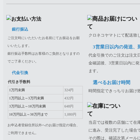
銀行振込
クロネコヤマトにて配送致
ご注文時にいただいたお名前にてお振込をお願
いいたします。
3営業日以内の発送、
銀行振込手数料はお客様のご負担となりますの
代金引換でのご注文は注文日
でご了承ください。
金確認後、3営業日以内に発
ます。
代金引換
代引き手数料
選べるお届け時間
1万円未満
324円
時間指定できっちりお届け
1万円以上～3万円未満
432円
3万円以上～10万円未満
648円
10万円以上～30万円まで
1,080円
当店では複数の店舗にて在
お申込者登録住所以外へのお届け指定の場合、
に進み、受注完了した場合
ご利用できません。
その際は、確認次第メール