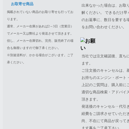
お取寄せ商品
出来なかった場合は、お取
掲載されていない商品のお取り寄せも行ってお
解ください。 できるだけ
ります。
のお返事に、数日を要する
通常、メーカー在庫があれば2～3日（営業日）
をお問い合わせください。
でメーカー又は弊社より発送させて頂きます。
但し、メーカー在庫切れ、完売、販売終了の場
合も御座いますので御了承ください。
※別途送料が、かかる場合がございます。ご了
当社では注文確認後、直ち
承ください。
ます。
ご注文後のキャンセルは、
お持ちのエンジン・ボート・P
上記のご質問は、購入前に
適切な商品検索・アドバイ
頂きます。
発送後のキャンセル・代引
経費をご請求させていただ
尚、不在にて商品が戻って
ます事をご了承下さい。