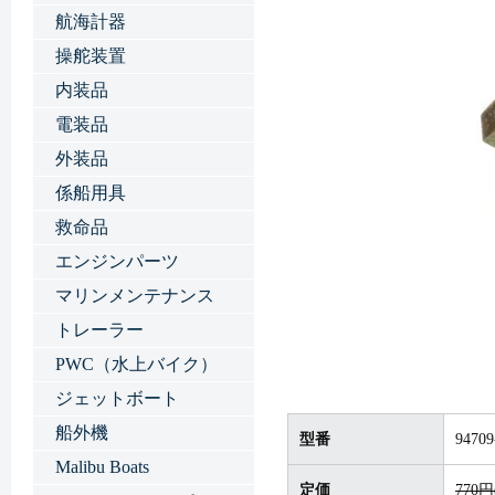
航海計器
操舵装置
内装品
電装品
外装品
係船用具
救命品
エンジンパーツ
マリンメンテナンス
トレーラー
PWC（水上バイク）
ジェットボート
船外機
型番
94709
Malibu Boats
定価
770