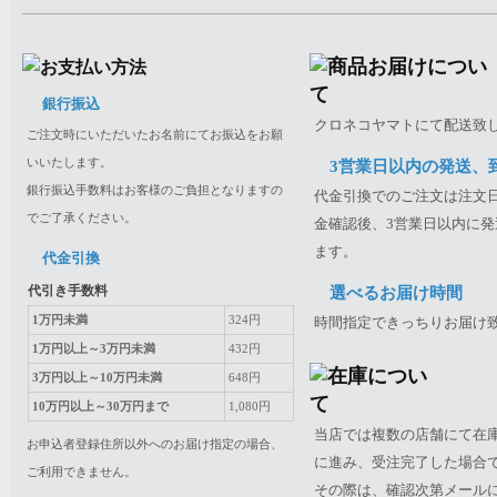
銀行振込
クロネコヤマトにて配送致
ご注文時にいただいたお名前にてお振込をお願
いいたします。
3営業日以内の発送、
銀行振込手数料はお客様のご負担となりますの
代金引換でのご注文は注文日
でご了承ください。
金確認後、3営業日以内に発
ます。
代金引換
代引き手数料
選べるお届け時間
1万円未満
324円
時間指定できっちりお届け
1万円以上～3万円未満
432円
3万円以上～10万円未満
648円
10万円以上～30万円まで
1,080円
当店では複数の店舗にて在
お申込者登録住所以外へのお届け指定の場合、
に進み、受注完了した場合
ご利用できません。
その際は、確認次第メール