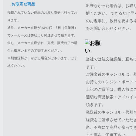
お取寄せ商品
出来なかった場合は、お取
掲載されていない商品のお取り寄せも行ってお
解ください。 できるだけ
ります。
のお返事に、数日を要する
通常、メーカー在庫があれば2～3日（営業日）
をお問い合わせください。
でメーカー又は弊社より発送させて頂きます。
但し、メーカー在庫切れ、完売、販売終了の場
合も御座いますので御了承ください。
※別途送料が、かかる場合がございます。ご了
当社では注文確認後、直ち
承ください。
ます。
ご注文後のキャンセルは、
お持ちのエンジン・ボート・P
上記のご質問は、購入前に
適切な商品検索・アドバイ
頂きます。
発送後のキャンセル・代引
経費をご請求させていただ
尚、不在にて商品が戻って
ます事をご了承下さい。