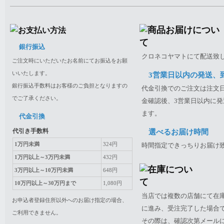
銀行振込
クロネコヤマトにて配送致
ご注文時にいただいたお名前にてお振込をお願
いいたします。
3営業日以内の発送、
銀行振込手数料はお客様のご負担となりますの
代金引換でのご注文は注文日
でご了承ください。
金確認後、3営業日以内に発
ます。
代金引換
代引き手数料
選べるお届け時間
1万円未満
324円
時間指定できっちりお届け
1万円以上～3万円未満
432円
3万円以上～10万円未満
648円
10万円以上～30万円まで
1,080円
当店では複数の店舗にて在
お申込者登録住所以外へのお届け指定の場合、
に進み、受注完了した場合
ご利用できません。
その際は、確認次第メール