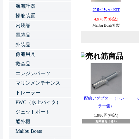
航海計器
ﾌﾟﾛﾍﾟﾗﾅｯﾄ KIT
操舵装置
4,976円(税込)
内装品
Malibu Boats社製
電装品
外装品
係船用具
救命品
エンジンパーツ
マリンメンテナンス
トレーラー
配線アダプター（トレー
PWC（水上バイク）
ラー側）
ジェットボート
1,980円(税込)
船外機
お問合せ下さい
Malibu Boats