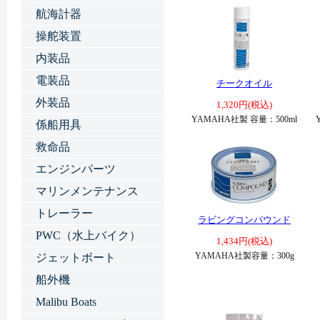
航海計器
操舵装置
内装品
電装品
チークオイル
外装品
1,320円(税込)
YAMAHA社製 容量：500ml
係船用具
救命品
エンジンパーツ
マリンメンテナンス
トレーラー
ラビングコンパウンド
PWC（水上バイク）
1,434円(税込)
YAMAHA社製容量：300g
ジェットボート
船外機
Malibu Boats