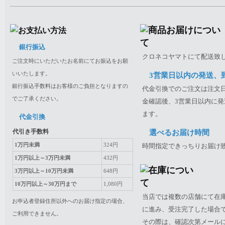
銀行振込
クロネコヤマトにて配送致
ご注文時にいただいたお名前にてお振込をお願
いいたします。
3営業日以内の発送、
銀行振込手数料はお客様のご負担となりますの
代金引換でのご注文は注文日
でご了承ください。
金確認後、3営業日以内に発
ます。
代金引換
代引き手数料
選べるお届け時間
1万円未満
324円
時間指定できっちりお届け
1万円以上～3万円未満
432円
3万円以上～10万円未満
648円
10万円以上～30万円まで
1,080円
当店では複数の店舗にて在
お申込者登録住所以外へのお届け指定の場合、
に進み、受注完了した場合
ご利用できません。
その際は、確認次第メール