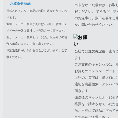
お取寄せ商品
出来なかった場合は、お取
掲載されていない商品のお取り寄せも行ってお
解ください。 できるだけ
ります。
のお返事に、数日を要する
通常、メーカー在庫があれば2～3日（営業日）
をお問い合わせください。
でメーカー又は弊社より発送させて頂きます。
但し、メーカー在庫切れ、完売、販売終了の場
合も御座いますので御了承ください。
※別途送料が、かかる場合がございます。ご了
当社では注文確認後、直ち
承ください。
ます。
ご注文後のキャンセルは、
お持ちのエンジン・ボート・P
上記のご質問は、購入前に
適切な商品検索・アドバイ
頂きます。
発送後のキャンセル・代引
経費をご請求させていただ
尚、不在にて商品が戻って
ます事をご了承下さい。